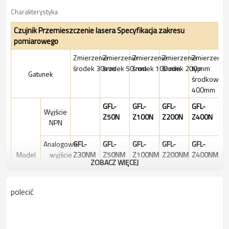
Charakterystyka
Czujnik Przemieszczenie lasera Specyfikacja zakresu
pomiarowego
Zmierzenie
Zmierzenie
Zmierzenie
Zmierzenie
Zmierzenie
środek 30mm
środek 50 mm
środek 100 mm
środek 200 mm
typ
Gatunek
środkowy
400mm
GFL-
GFL-
GFL-
GFL-
Wyjście
Z50N
Z100N
Z200N
Z400N
NPN
Analogowe
GFL-
GFL-
GFL-
GFL-
GFL-
Model
wyjście
Z30NM
Z50NM
Z100NM
Z200NM
Z400NM
ZOBACZ WIĘCEJ
ilościowe
GFL-
GFL-
GFL-
GFL-
GFL-
Komunikacja
polecić
Z30N-
Z50N-
Z100N-
Z200N-
Z400N-
RS485
RS485
RS485
RS485
RS485
RS485
Pomiar
30mm
50mm
100mm
200
400mm