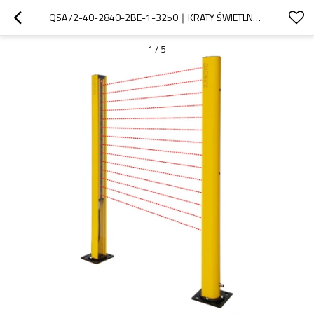
QSA72-40-2840-2BE-1-3250｜KRATY ŚWIETLNE BEZPIECZEŃSTWA CZUJNIK BEZPIECZEŃSTWA OBSZARU｜DADISICK
1
/
5