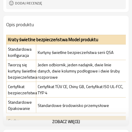
TUV, UL, CE, RoSH, GB
Orzecznictwo:
DODAJ RECENZJĘ
Opis produktu
Kraty świetlne bezpieczeństwa Model produktu
Standardowa
Kurtyny świetlne bezpieczeństwa serii QSA
konfiguracja
Tworzą się
Jeden odbiornik, jeden nadajnik, dwie linie
kurtyny świetlne
danych, dwie kolumny podłogowe i dwie śruby
bezpieczeństwa
rozporowe
Certyfikat
Certyfikat TÜV CE, Chiny GB, Certyfikat ISO UL-FCC,
bezpieczeństwa
TYP 4
Standardowe
Standardowe środowisko przemysłowe
Opakowanie
Cechy
ZOBACZ WIĘCEJ