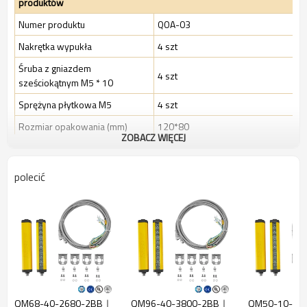
produktów
Numer produktu
QOA-03
Nakrętka wypukła
4 szt
Śruba z gniazdem
4 szt
sześciokątnym M5 * 10
Sprężyna płytkowa M5
4 szt
Rozmiar opakowania (mm)
120*80
ZOBACZ WIĘCEJ
Wielkość opakowania (g)
25 gr
polecić
Podstawowe informacje o akcesoriach instalacyjnych
Numer produktu
Kontrola jakości-03
Materiał
Nakrętka wypukła
Niklowanie żelaza
Śruba z gniazdem
Czernienie żelaza
sześciokątnym
Sprężyna płytkowa M4
Niklowanie żelaza
QM68-40-2680-2BB｜
QM96-40-3800-2BB｜
QM50-10-49