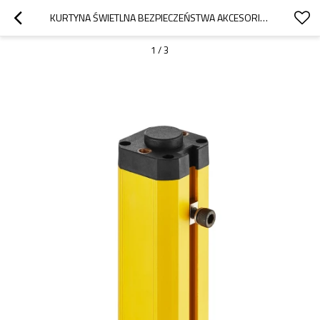
KURTYNA ŚWIETLNA BEZPIECZEŃSTWA AKCESORIA SERII QM DO ROWKA WYPUKŁEGO QCA-03
1
/
3