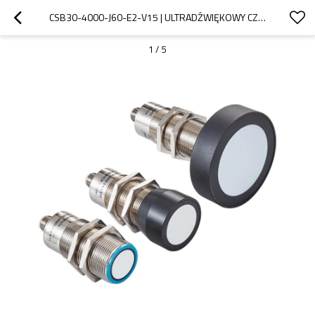
CSB30-4000-J60-E2-V15 | ULTRADŹWIĘKOWY CZUJNIK WODY | DADYSIK
1
/
5