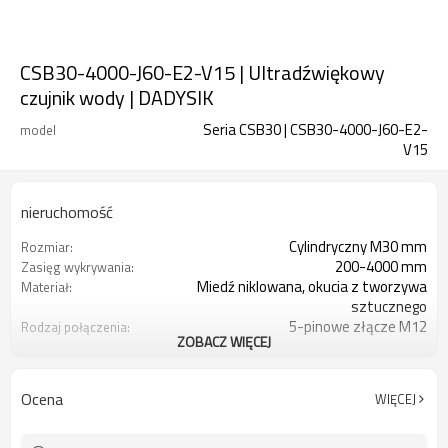
CSB30-4000-J60-E2-V15 | Ultradźwiękowy
czujnik wody | DADYSIK
Seria CSB30 | CSB30-4000-J60-E2-
model
V15
nieruchomość
Cylindryczny M30 mm
Rozmiar:
200-4000 mm
Zasięg wykrywania:
Miedź niklowana, okucia z tworzywa
Materiał:
sztucznego
5-pinowe złącze M12
Rodzaj połączenia:
ZOBACZ WIĘCEJ
1 wyjście przełączające NPN, NO/NC
Metoda wyjściowa:
IP67
Poziom bezpieczeństwa:
-25°C~+70°C (248~343K)
Temperatura otoczenia:
Ocena
WIĘCEJ