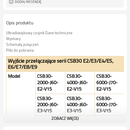
DODAJ RECENZJĘ
Opis produktu
Ultradźwiękowy czujnik Dane techniczne
Wymiary
Schematy połączeń
Pliki do pobrania
Wyjście przełączające serii CSB30 E2/E3/E4/E5,
E6/E7/E8/E9
Model
CSB30-
CSB30-
CSB30-
2000-J60-
4000-J60-
6000-J70-
E2-V15
E2-V15
E2-V15
CSB30-
CSB30-
CSB30-
2000-J60-
4000-J60-
6000-J70-
E3-V15
E3-V15
E3-V15
ZOBACZ WIĘCEJ
CSB30-
CSB30-
CSB30-
2000-J60-
4000-J60-
6000-J70-