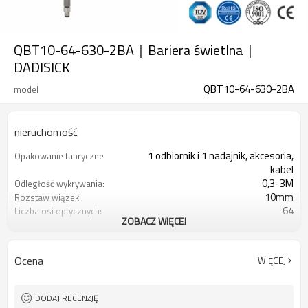
QBT10-64-630-2BA｜Bariera świetlna｜
DADISICK
QBT10-64-630-2BA
model
nieruchomość
1 odbiornik i 1 nadajnik, akcesoria,
Opakowanie fabryczne
kabel
0,3-3M
Odległość wykrywania:
10mm
Rozstaw wiązek:
64
Liczba osi optycznych:
ZOBACZ WIĘCEJ
630mm
Wysokość ochrony:
2PN
2 wyjścia bezpieczeństwa
(OSSD)
Ocena
WIĘCEJ
Wyposażony w złącze M8
Wtyczka interfejsu
TÜV CE, Chiny GB, Certyfikat ISO UL-
Orzecznictwo:
FCC, TYP 4
DODAJ RECENZJĘ