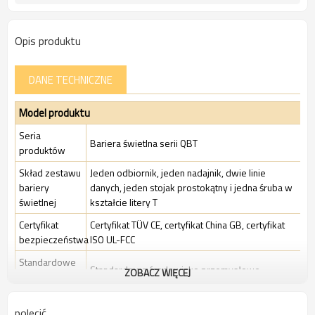
Opis produktu
DANE TECHNICZNE
Model produktu
Seria
Bariera świetlna serii QBT
produktów
Skład zestawu
Jeden odbiornik, jeden nadajnik, dwie linie
bariery
danych, jeden stojak prostokątny i jedna śruba w
świetlnej
kształcie litery T
Certyfikat
Certyfikat TÜV CE, certyfikat China GB, certyfikat
bezpieczeństwa
ISO UL-FCC
Standardowe
Standardowe środowisko przemysłowe
ZOBACZ WIĘCEJ
Opakowanie
Cechy
polecić