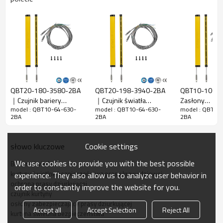
Szczelina
10mm
wiązki
Wykryj
18mm
dokładność
Ilość belek
64
Zakres
630 mm
działania
QBT20-180-3580-2BA
QBT20-198-3940-2BA
QBT10-100-
｜Czujnik bariery
｜Czujnik światła
Zasłony
Rozmiar
15mm*30mm*L,L to długość nadajnika i
model : QBT10-64-630-
model : QBT10-64-630-
model : QBT10
bezpieczeństwa｜
bezpieczeństwa｜
bezpieczeńst
produktu
odbiornika.
2BA
2BA
2BA
DADISICK
DADISICK
przemysłu O
czujnik bezpi
Odległość
｜DADISICK
wykrywania
30-3000 mm
Cookie settings
słowo kluczowe
Czas
We use cookies to provide you with the best possible
Bariera świetlna
odpowiedzi
≤15ms
kurtyny świetlne bezpieczeństwa prasy krawędziowej
experience. They also allow us to analyze user behavior in
ochrona prasy dziurkującej
order to constantly improve the website for you.
Dane mechaniczne
czujnik kurtyny
osłony zabezpieczające prasy dziurkującej
Materiał
Accept all
Accept Selection
Reject All
Materiał obudowy
kurtyna świetlna bezpieczeństwa
obudowy