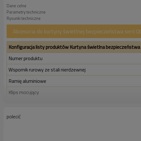
Dane celne
Parametry techniczne
Rysunki techniczne
Akcesoria do kurtyny świetlnej bezpieczeństwa serii 
Konfiguracja listy produktów Kurtyna świetlna bezpieczeństwa
Numer produktu
Wspornik rurowy ze stali nierdzewnej
Ramię aluminiowe
Klips mocujący
Półkoliste ramię
Śruba w kształcie litery T
polecić
Orzech
Zewnętrzny sześciokątny M16 * 45