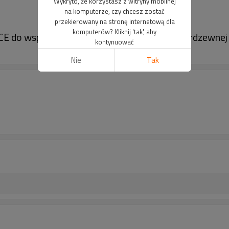
Wykryto, że korzystasz z witryny mobilnej
na komputerze, czy chcesz zostać
przekierowany na stronę internetową dla
komputerów? Kliknij 'tak', aby
CE do wspornika kolumny QCA-01 ze stali nierdzewnej
kontynuować
Nie
Tak