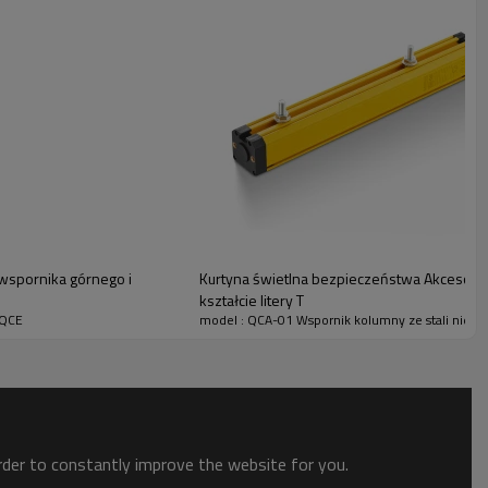
 wspornika górnego i
Kurtyna świetlna bezpieczeństwa Akcesoria
kształcie litery T
 QCE
model : QCA-01 Wspornik kolumny ze stali nierdz
rier świetlnych bezpieczeństwa na zautomatyzowanych liniach
ytrzymałości, ten uchwyt charakteryzuje się wyjątkową
łowych. Pomysłowa konstrukcja uchwytu kurtyny świetlnej w
akże znacznie poprawia wygodę instalacji, umożliwiając
order to constantly improve the website for you.