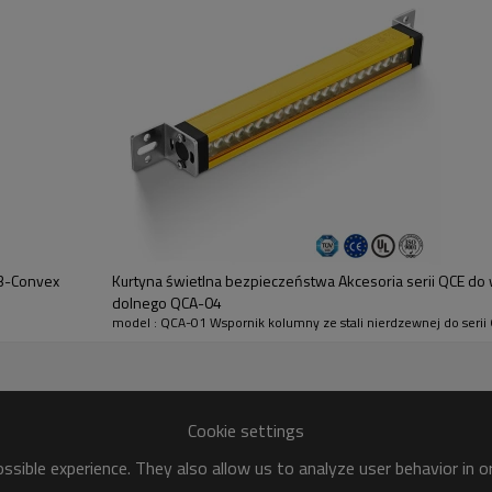
2 szt
2 szt
4 szt
6 szt
8 szt
400, 500, 600, 700, 800,1000
220 * 160 * 35 mm
03-Convex
Kurtyna świetlna bezpieczeństwa Akcesoria serii QCE do
2850 gr
dolnego QCA-04
model : QCA-01 Wspornik kolumny ze stali nierdzewnej do serii
stwa, jako niezbędny element zapewniający stabilną instalację ba
lastyczność w swojej konstrukcji. Wykonany ze stopów o wysokiej w
trukturalną i bezpieczeństwo w różnych trudnych warunkach przemys
Cookie settings
tylko zapewnia dokładne pozycjonowanie otworów montażowych, ale t
sible experience. They also allow us to analyze user behavior in 
 ekranów świetlnych bezpieczeństwa.