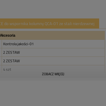
QCE do wspornika kolumny QCA-01 ze stali nierdzewnej
 Akcesoria
Kontrola jakości-01
2 ZESTAW
2 ZESTAW
4 szt
ZOBACZ WIĘCEJ
2 szt
4 szt
8 szt
2 szt