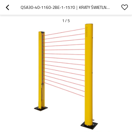
QSA30-40-1160-2BE-1-1570｜KRATY ŚWIETLNE BEZPIECZEŃSTWA PRASY KRAWĘDZIOWEJ｜DADISICK
1
/
5