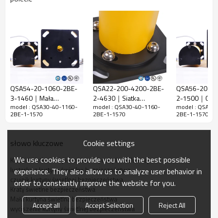
Współczynnik
40mm
rozdzielczości
Sprawdź
48 mm
dokładność
Liczba belek
30
Wysokość
QSA54-20-1060-2BE-
QSA22-200-4200-2BE-
QSA56-20-11
ochrony
1160 mm
3-1460｜Mała
2-4630｜Siatka
2-1500｜Czujni
model : QSA30-40-1160-
model : QSA30-40-1160-
model : QSA30
bezpieczna siatka
bezpieczeństwa kurtyna
świetlnej
51mm*35mm*L,L to długość nadajnika i
Ogólny wymiar
2BE-1-1570
2BE-1-1570
2BE-1-1570
świetlna Czujnik
świetlna
bezpieczeńst
odbiornika.
bezpieczeństwa
bezpieczeństwa｜
obszaru｜DAD
Odległość
obszaru｜DADISICK
DADISICK
30-6000 mm; 30-45000 mm
Cookie settings
słowo kluczowe
wykrywania
We use cookies to provide you with the best possible
Kratki świetlne bezpieczeństwa prasy hamulcowej
Czas
≤15ms
lusterka z kurtyną świetlną bezpieczeństwa
experience. They also allow us to analyze user behavior in
odpowiedzi
czujnik kurtyny świetlnej bezpieczeństwa
order to constantly improve the website for you.
Kraty świetlne bezpieczeństwa
Dane mechaniczne
Mała kurtyna świetlna bezpieczeństwa
Accept all
Accept Selection
Reject All
wyciszenie kurtyny świetlnej bezpieczeństwa
Materiał