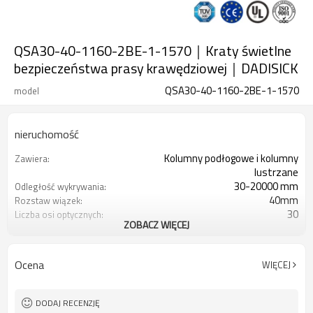
QSA30-40-1160-2BE-1-1570｜Kraty świetlne
bezpieczeństwa prasy krawędziowej｜DADISICK
QSA30-40-1160-2BE-1-1570
model
nieruchomość
Kolumny podłogowe i kolumny
Zawiera:
lustrzane
30-20000 mm
Odległość wykrywania:
40mm
Rozstaw wiązek:
30
Liczba osi optycznych:
ZOBACZ WIĘCEJ
1160 mm
Wysokość ochrony:
2PN
2 wyjścia bezpieczeństwa
(OSSD):
Ocena
WIĘCEJ
Wyposażony w 7-pinowe złącze
Wtyczka interfejsu:
kablowe M16
TUV, UL, CE, RoSH, GB
Orzecznictwo:
DODAJ RECENZJĘ