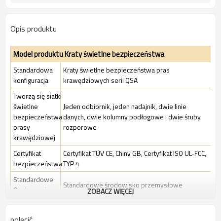
Opis produktu
Model produktu Kraty świetlne bezpieczeństwa
Standardowa
Kraty świetlne bezpieczeństwa pras
konfiguracja
krawędziowych serii QSA
Tworzą się siatki
świetlne
Jeden odbiornik, jeden nadajnik, dwie linie
bezpieczeństwa
danych, dwie kolumny podłogowe i dwie śruby
prasy
rozporowe
krawędziowej
Certyfikat
Certyfikat TÜV CE, Chiny GB, Certyfikat ISO UL-FCC,
bezpieczeństwa
TYP 4
Standardowe
Standardowe środowisko przemysłowe
Opakowanie
ZOBACZ WIĘCEJ
Cechy
polecić