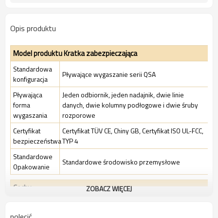
Opis produktu
Model produktu Kratka zabezpieczająca
Standardowa
Pływające wygaszanie serii QSA
konfiguracja
Pływająca
Jeden odbiornik, jeden nadajnik, dwie linie
forma
danych, dwie kolumny podłogowe i dwie śruby
wygaszania
rozporowe
Certyfikat
Certyfikat TÜV CE, Chiny GB, Certyfikat ISO UL-FCC,
bezpieczeństwa
TYP 4
Standardowe
Standardowe środowisko przemysłowe
Opakowanie
Cechy
ZOBACZ WIĘCEJ
Współczynnik
polecić