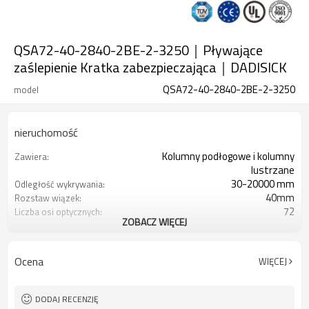
QSA72-40-2840-2BE-2-3250｜Pływające
zaślepienie Kratka zabezpieczająca｜DADISICK
QSA72-40-2840-2BE-2-3250
model
nieruchomość
Kolumny podłogowe i kolumny
Zawiera:
lustrzane
30-20000 mm
Odległość wykrywania:
40mm
Rozstaw wiązek:
72
Liczba osi optycznych:
ZOBACZ WIĘCEJ
2840mm
Wysokość ochrony:
2PN
2 wyjścia bezpieczeństwa
(OSSD):
Ocena
WIĘCEJ
Wyposażony w 7-pinowe złącze
Wtyczka interfejsu:
kablowe M16
TUV, UL, CE, RoSH, GB
Orzecznictwo:
DODAJ RECENZJĘ