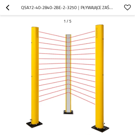
QSA72-40-2840-2BE-2-3250｜PŁYWAJĄCE ZAŚLEPIENIE KRATKA ZABEZPIECZAJĄCA｜DADISICK
1
/
5