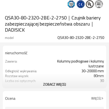
QSA30-80-2320-2BE-2-2750｜Czujnik bariery
zabezpieczającej bezpieczeństwa obszaru｜
DADISICK
QSA30-80-2320-2BE-2-2750
model
nieruchomość
Kolumny podłogowe i kolumny
Zawiera:
lustrzane
30-20000 mm
Odległość wykrywania:
80mm
Rozstaw wiązek:
30
Liczba osi optycznych:
ZOBACZ WIĘCEJ
2320mm
Wysokość ochrony:
2PN
2 wyjścia bezpieczeństwa
(OSSD):
Ocena
WIĘCEJ
Wyposażony w 7-pinowe złącze
Wtyczka interfejsu:
kablowe M16