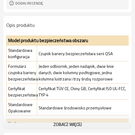
TUV, UL, CE, RoSH, GB
Orzecznictwo:
DODAJ RECENZJĘ
Opis produktu
Model produktu bezpieczeństwa obszaru
Standardowa
Czujnik bariery bezpieczeństwa serii QSA
konfiguracja
Formularz
Jeden odbiornik, jeden nadajnik, dwie linie
czujnika bariery
danych, dwie kolumny podłogowe, jedna
bezpieczeństwa
kolumna lustrzana i trzy śruby rozporowe
Certyfikat
Certyfikat TÜV CE, Chiny GB, Certyfikat ISO UL-FCC,
bezpieczeństwa
TYP 4
Standardowe
Standardowe środowisko przemysłowe
Opakowanie
Cechy
ZOBACZ WIĘCEJ