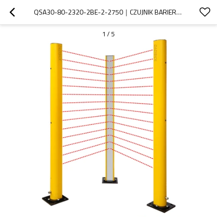
QSA30-80-2320-2BE-2-2750｜CZUJNIK BARIERY ZABEZPIECZAJĄCEJ BEZPIECZEŃSTWA OBSZARU｜DADISICK
1
/
5