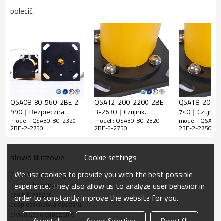
Współczynnik
polecić
80mm
rozdzielczości
Sprawdź
88 mm
dokładność
Liczba belek
30
Wysokość
ochrony
2320mm
QSA08-80-560-2BE-2-
QSA12-200-2200-2BE-
QSA18-20-34
51mm*35mm*L,L to długość nadajnika i
Ogólny wymiar
990｜Bezpieczna
3-2630｜Czujnik
740｜Czujnik b
odbiornika.
model : QSA30-80-2320-
model : QSA30-80-2320-
model : QSA30
bariera świetlna Czujnik
sieciowy Kratka
zabezpieczają
Odległość
2BE-2-2750
2BE-2-2750
2BE-2-2750
bezpieczeństwa
zabezpieczająca｜
bezpieczeńst
30-6000 mm; 30-45000 mm
wykrywania
obszaru｜DADISICK
DADISICK
obszaru｜DAD
Czas
Cookie settings
słowo kluczowe
≤15ms
odpowiedzi
We use cookies to provide you with the best possible
Czujnik bariery bezpieczeństwa
kurtyna bezpieczeństwa
experience. They also allow us to analyze user behavior in
Dane mechaniczne
czujnik obszaru
order to constantly improve the website for you.
bezpieczeństwa obszaru
Materiał
pływające wygaszanie
Materiał obudowy
Accept all
Accept Selection
Reject All