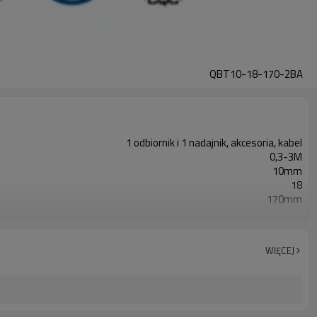
QBT10-18-170-2BA
1 odbiornik i 1 nadajnik, akcesoria, kabel
0,3-3M
10mm
18
170mm
2PN
Wyposażony w złącze M8
TÜV CE, Chiny GB, Certyfikat ISO UL-FCC, TYP 4
WIĘCEJ