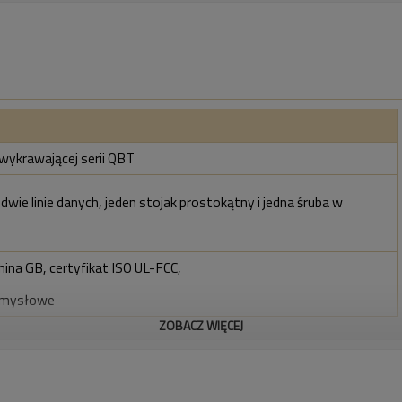
wykrawającej serii QBT
 dwie linie danych, jeden stojak prostokątny i jedna śruba w
hina GB, certyfikat ISO UL-FCC,
emysłowe
ZOBACZ WIĘCEJ