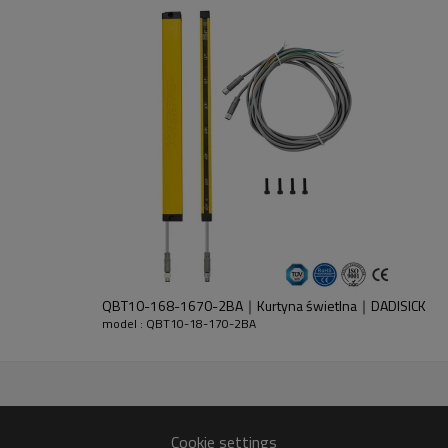
ajnika i odbiornika.
QBT10-168-1670-2BA｜Kurtyna świetlna｜DADISICK
model : QBT10-18-170-2BA
+ 30% GF
Cookie settings