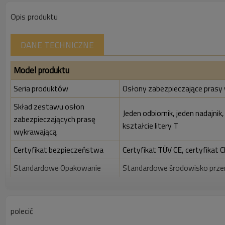
Opis produktu
DANE TECHNICZNE
Model produktu
Seria produktów
Osłony zabezpieczające prasy 
Skład zestawu osłon
Jeden odbiornik, jeden nadajnik,
zabezpieczających prasę
kształcie litery T
wykrawającą
Certyfikat bezpieczeństwa
Certyfikat TÜV CE, certyfikat C
Standardowe Opakowanie
Standardowe środowisko prz
Cechy
Szczelina wiązki
10mm
polecić