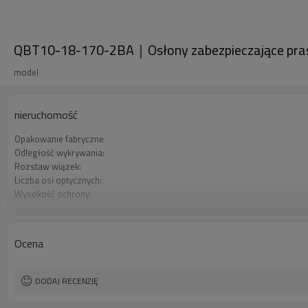
QBT10-18-170-2BA｜Osłony zabezpieczające pras
model
nieruchomość
Opakowanie fabryczne
Odległość wykrywania:
Rozstaw wiązek:
Liczba osi optycznych:
Wysokość ochrony:
2 wyjścia bezpieczeństwa (OSSD)
Wtyczka interfejsu
Orzecznictwo:
Ocena
DODAJ RECENZJĘ