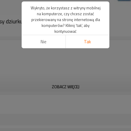
Wykryto, że korzystasz z witryny mobilnej
na komputerze, czy chcesz zostać
y dziurkującej｜DADISICK
przekierowany na stronę internetową dla
komputerów? Kliknij 'tak', aby
kontynuować
Nie
Tak
ZOBACZ WIĘCEJ