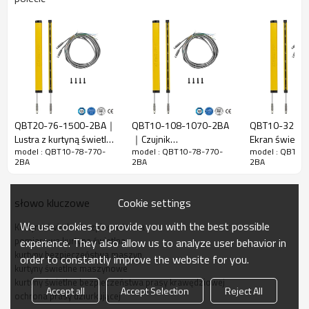
Szczelina
10mm
wiązki
Wykryj
18 mm
dokładność
Ilość belek
78
Zakres
770 mm
działania
QBT20-76-1500-2BA｜
QBT10-108-1070-2BA
QBT10-32-3
Lustra z kurtyną świetlną
｜Czujnik
Ekran świetln
Rozmiar
15mm*30mm*L,L to długość nadajnika i
model : QBT10-78-770-
model : QBT10-78-770-
model : QBT10
bezpieczeństwa｜
bezpieczeństwa
bezpieczeństw
produktu
odbiornika.
2BA
2BA
2BA
DADISICK
obszaru kurtyną
bezpieczeńst
świetlną
obszaru｜DAD
Odległość
bezpieczeństwa｜
wykrywania
30-3000 mm
Cookie settings
słowo kluczowe
DADISICK
Czas
We use cookies to provide you with the best possible
Kurtyna świetlna bezpieczeństwa
odpowiedzi
≤15ms
pomiarowa kurtyna świetlna
experience. They also allow us to analyze user behavior in
kurtyny bezpieczeństwa maszyn
order to constantly improve the website for you.
Dane mechaniczne
kurtyny świetlne maszynowe
kurtyny świetlne bezpieczeństwa prasy krawędziowej
Materiał
Accept all
Accept Selection
Reject All
Materiał obudowy
ochrona prasy dziurkującej
obudowy