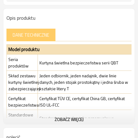
Opis produktu
DANE TECHNICZNE
Model produktu
Seria
Kurtyna świetlna bezpieczeństwa serii QBT
produktów
Skład zestawu
Jeden odbiornik, jeden nadajnik, dwie linie
kurtyny świetlnej
danych, jeden stojak prostokątny i jedna śruba w
zabezpieczającej
kształcie litery T
Certyfikat
Certyfikat TÜV CE, certyfikat China GB, certyfikat
bezpieczeństwa
ISO UL-FCC
Standardowe
Standardowe środowisko przemysłowe
ZOBACZ WIĘCEJ
Opakowanie
Cechy
polecić