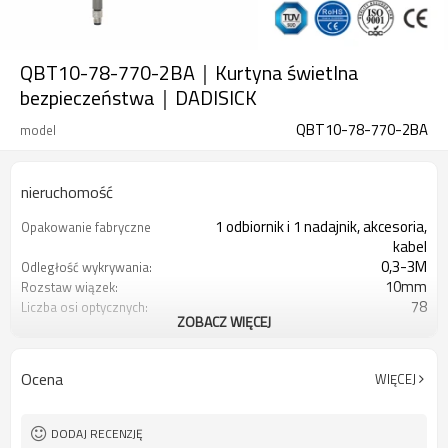
QBT10-78-770-2BA｜Kurtyna świetlna
bezpieczeństwa｜DADISICK
QBT10-78-770-2BA
model
nieruchomość
1 odbiornik i 1 nadajnik, akcesoria,
Opakowanie fabryczne
kabel
0,3-3M
Odległość wykrywania:
10mm
Rozstaw wiązek:
78
Liczba osi optycznych:
ZOBACZ WIĘCEJ
770 mm
Wysokość ochrony:
2PN
2 wyjścia bezpieczeństwa
(OSSD)
Ocena
WIĘCEJ
Wyposażony w złącze M8
Wtyczka interfejsu
TÜV CE, Chiny GB, Certyfikat ISO UL-
Orzecznictwo:
FCC, TYP 4
DODAJ RECENZJĘ