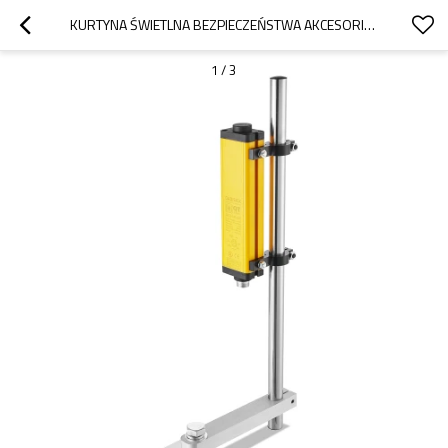
KURTYNA ŚWIETLNA BEZPIECZEŃSTWA AKCESORIA SERII QT DO WSPORNIKA KOLUMNY QCA-01 ZE STALI NIERDZEWNEJ
1
/
3