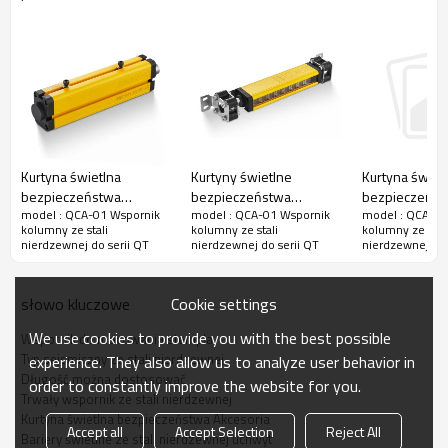
Śruba w kształcie litery T
4 szt
Orzech
8 szt
Zewnętrzny sześciokątny M16 *
2 szt
45
Podkładka M16
2 szt
Płyta sprężyny M16
2 szt
Kurtyna świetlna
Kurtyny świetlne
Kurtyna świet
bezpieczeństwa
bezpieczeństwa
bezpieczeńst
Śruba z łbem sześciokątnym M8
4 szt
model : QCA-01 Wspornik
model : QCA-01 Wspornik
model : QCA-01
Akcesoria serii QT do
Akcesoria serii QT do
Akcesoria seri
* 22
kolumny ze stali
kolumny ze stali
kolumny ze stal
rowka QCA-03-Convex
obrotowych uchwytów
uchwytów ob
nierdzewnej do serii QT
nierdzewnej do serii QT
nierdzewnej do 
mocujących QA-01
Śruba z łbem sześciokątnym M6
QA-02
6 szt
* 22
Cookie settings
słowo kluczowe
Płyta sprężyny M6
8 szt
We use cookies to provide you with the best possible
Wspornik do mocowania stempla
Rura stalowa (mm)
400, 500, 600, 700, 800,1000
Typ sejsmiczny ze stali nierdzewnej
experience. They also allow us to analyze user behavior in
Rozmiar opakowania (mm)
220 * 160 * 35 mm
Długość można dostosować
order to constantly improve the website for you.
Trwały wspornik ze stali nierdzewnej
Wielkość opakowania (kg)
2850 gr
Kurtyna świetlna bezpieczeństwa Akcesoria
Accept all
Accept Selection
Reject All
Bariery świetlne ze stali nierdzewnej uchwyt