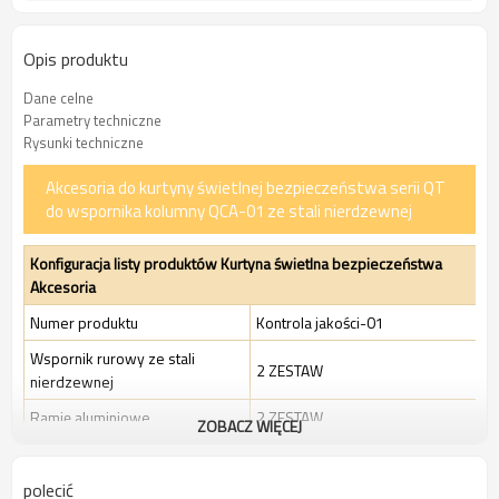
Opis produktu
Dane celne
Parametry techniczne
Rysunki techniczne
Akcesoria do kurtyny świetlnej bezpieczeństwa serii QT
do wspornika kolumny QCA-01 ze stali nierdzewnej
Konfiguracja listy produktów Kurtyna świetlna bezpieczeństwa
Akcesoria
Numer produktu
Kontrola jakości-01
Wspornik rurowy ze stali
2 ZESTAW
nierdzewnej
Ramię aluminiowe
2 ZESTAW
ZOBACZ WIĘCEJ
Klips mocujący
4 szt
polecić
Półkoliste ramię
2 szt