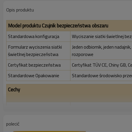
Opis produktu
Model produktu Czujnik bezpieczeństwa obszaru
Standardowa konfiguracja
Wyciszanie siatki świetlnej be
Formularz wyciszenia siatki
Jeden odbiornik, jeden nadajnik
świetlnej bezpieczeństwa
rozporowe
Certyfikat bezpieczeństwa
Certyfikat TÜV CE, Chiny GB, C
Standardowe Opakowanie
Standardowe środowisko prz
Cechy
Współczynnik rozdzielczości
200mm
Sprawdź dokładność
208 mm
polecić
Liczba belek
10