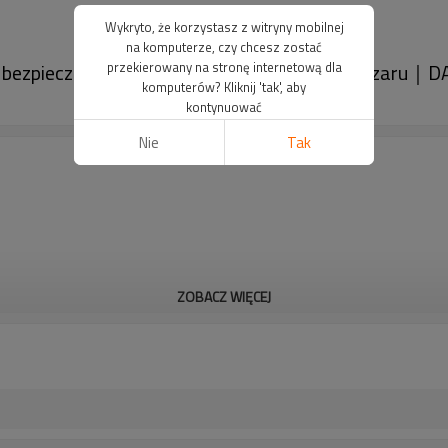
Wykryto, że korzystasz z witryny mobilnej
na komputerze, czy chcesz zostać
ezpieczeństwa Czujnik bezpieczeństwa obszaru｜D
przekierowany na stronę internetową dla
komputerów? Kliknij 'tak', aby
kontynuować
Nie
Tak
ZOBACZ WIĘCEJ