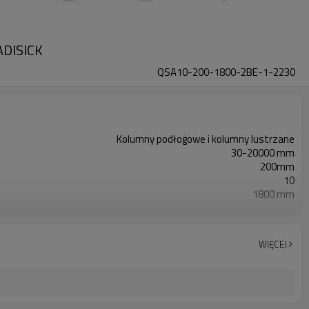
ADISICK
QSA10-200-1800-2BE-1-2230
Kolumny podłogowe i kolumny lustrzane
30-20000 mm
200mm
10
1800 mm
2PN
Wyposażony w 7-pinowe złącze kablowe M16
TUV, UL, CE, RoSH, GB
WIĘCEJ