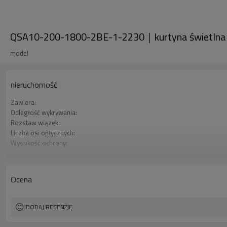
QSA10-200-1800-2BE-1-2230｜kurtyna świetlna b
model
nieruchomość
Zawiera:
Odległość wykrywania:
Rozstaw wiązek:
Liczba osi optycznych:
Wysokość ochrony:
2 wyjścia bezpieczeństwa (OSSD):
Wtyczka interfejsu:
Orzecznictwo:
Ocena
DODAJ RECENZJĘ