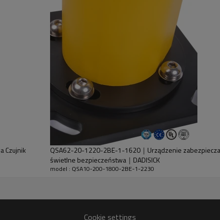
ajnika i odbiornika.
 Czujnik
QSA62-20-1220-2BE-1-1620｜Urządzenie zabezpieczają
świetlne bezpieczeństwa｜DADISICK
model : QSA10-200-1800-2BE-1-2230
+ 30% GF
Cookie settings