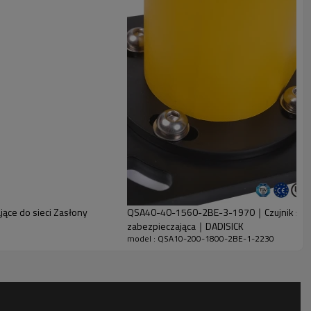
ce do sieci Zasłony
QSA40-40-1560-2BE-3-1970｜Czujnik świat
zabezpieczająca｜DADISICK
model : QSA10-200-1800-2BE-1-2230