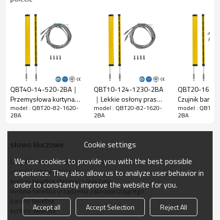
Cechy
Szczelina
20mm
wiązki
Wykryj
28mm
dokładność
Ilość belek
82
QBT40-14-520-2BA｜
QBT10-124-1230-2BA
QBT20-16-3
Zakres
Przemysłowa kurtyna
｜Lekkie osłony pras
Czujnik barier
1620mm
model : QBT20-82-1620-
model : QBT20-82-1620-
model : QBT20
świetlna｜DADISICK
krawędziowych｜
bezpieczeńs
działania
2BA
2BA
2BA
DADISICK
DADISICK
Rozmiar
15mm*30mm*L,L to długość nadajnika i
produktu
odbiornika.
Cookie settings
słowo kluczowe
Odległość
We use cookies to provide you with the best possible
wykrywania
30-3000 mm
Czujniki bezpieczeństwa do maszyn
czujnik kurtyny laserowej
experience. They also allow us to analyze user behavior in
Czas
kurtyny świetlne chroniące maszyny
order to constantly improve the website for you.
odpowiedzi
≤15ms
kurtyna świetlna urządzenia zabezpieczającego
bariery świetlne
Accept all
Accept Selection
Reject All
Dane mechaniczne
kurtyna świetlna