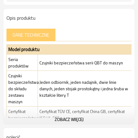
Opis produktu
DANE TECHNICZNE
Model produktu
Seria
Czujniki bezpieczeństwa serii QBT do maszyn
produktów
Czujniki
bezpieczeństwa
Jeden odbiornik, jeden nadajnik, dwie linie
do składu
danych, jeden stojak prostokątny i jedna śruba w
zestawu
kształcie litery T
maszyn
Certyfikat
Certyfikat TÜV CE, certyfikat China GB, certyfikat
bezpieczeństwa
ISO UL-FCC
ZOBACZ WIĘCEJ
Standardowe
Standardowe środowisko przemysłowe
Opakowanie
polecić