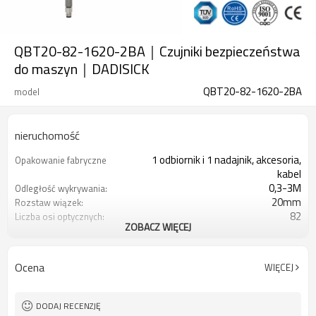
QBT20-82-1620-2BA｜Czujniki bezpieczeństwa
do maszyn｜DADISICK
QBT20-82-1620-2BA
model
nieruchomość
1 odbiornik i 1 nadajnik, akcesoria,
Opakowanie fabryczne
kabel
0,3-3M
Odległość wykrywania:
20mm
Rozstaw wiązek:
82
Liczba osi optycznych:
ZOBACZ WIĘCEJ
1620 mm
Wysokość ochrony:
2PN
2 wyjścia bezpieczeństwa
(OSSD)
Ocena
WIĘCEJ
Wyposażony w złącze M8
Wtyczka interfejsu
TÜV CE, Chiny GB, Certyfikat ISO UL-
Orzecznictwo:
FCC, TYP 4
DODAJ RECENZJĘ