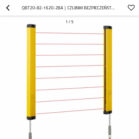
QBT20-82-1620-2BA｜CZUJNIKI BEZPIECZEŃSTWA DO MASZYN｜DADISICK
1
/
5