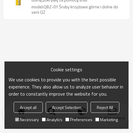
model:QBZ-01 Śruby krzyżowe górne i dolne do
serii QZ
Cookie settings
We use cookies to provide you with the best possible
experience. They also allow us to analyze user behavior in
order to constantly improve the website for you.
Accept all
Accept Selection
Reject All
dom
Szukaj
kategoria
Wyślij zapytanie
Necessary
Analytics
Preferences
Marketing