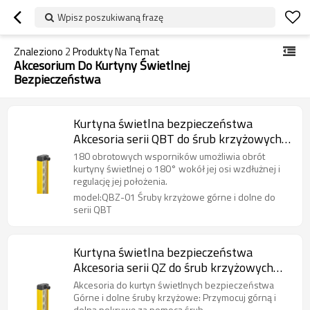
Wpisz poszukiwaną frazę
Znaleziono
2
Produkty Na Temat
Akcesorium Do Kurtyny Świetlnej
Bezpieczeństwa
Kurtyna świetlna bezpieczeństwa
Akcesoria serii QBT do śrub krzyżowych
górnych i dolnych QBZ-01
180 obrotowych wsporników umożliwia obrót
kurtyny świetlnej o 180° wokół jej osi wzdłużnej i
regulację jej położenia.
model:QBZ-01 Śruby krzyżowe górne i dolne do
serii QBT
Kurtyna świetlna bezpieczeństwa
Akcesoria serii QZ do śrub krzyżowych
górnych i dolnych QBZ-01
Akcesoria do kurtyn świetlnych bezpieczeństwa
Górne i dolne śruby krzyżowe: Przymocuj górną i
dolną pokrywę za pomocą śrub