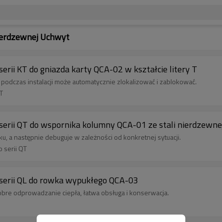
Nierdzewnej Uchwyt
erii KT do gniazda karty QCA-02 w kształcie litery T
odczas instalacji może automatycznie zlokalizować i zablokować.
KT
serii QT do wspornika kolumny QCA-01 ze stali nierdzewne
, a następnie debuguje w zależności od konkretnej sytuacji.
 serii QT
 serii QL do rowka wypukłego QCA-03
obre odprowadzanie ciepła, łatwa obsługa i konserwacja.