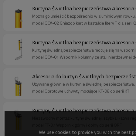
Kurtyna świetlna bezpieczeństwa Akcesoria s
Można go umieścić bezpośrednio w aluminiowym rowku, p
model:QCA-02 Gniazdo kart w kształcie litery T dla serii 
Kurtyna świetlna bezpieczeństwa Akcesoria 
Kurtynę świetlną bezpieczeństwa mocuje się na wsporniku
model:QCA-01 Wspornik kolumny ze stali nierdzewnej do
Akcesoria do kurtyn świetlnych bezpieczeń
Używane głównie w kurtynie świetlnej bezpieczeństwa, mo
model:Obrotowe uchwyty mocujące KT-08 do serii KT
Kurtyny świetlne bezpieczeństwa Akcesoria 
Niezawodny montaż kurtyny świetlnej, szybka i łatwa r
model:FT-07 Wspornik górny i dolny do serii QRF
We use cookies to provide you with the best pos