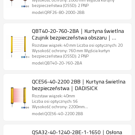
bezpieczeństwa (OSSD): 2 PNP
model:QRF26-80-2000-2BB
QBT40-20-760-2BA｜Kurtyna świetlna
Czujnik bezpieczeństwa obszaru｜
DADISICK
Rozstaw wiązek: 40 mm Liczba osi optycznych: 20
Wysokość ochrony: 760 mm Wyjścia kurtyn
bezpieczeństwa (OSSD): 2 PNP
model:QBT40-20-760-2BA
QCE56-40-2200 2BB｜Kurtyna świetlna
bezpieczeństwa｜DADISICK
Rozstaw wiązek: 40mm
Liczba osi optycznych: 56
Wysokość ochrony: 2200mm
Wyjścia kurtyn świetlnych bezpieczeństwa (OSSD)2
model:QCE56-40-2200 2BB
PNP
QSA32-40-1240-2BE-1-1650｜Osłona