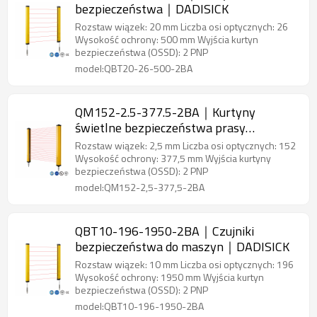
bezpieczeństwa｜DADISICK
Rozstaw wiązek: 20 mm Liczba osi optycznych: 26
Wysokość ochrony: 500 mm Wyjścia kurtyn
bezpieczeństwa (OSSD): 2 PNP
model:QBT20-26-500-2BA
QM152-2.5-377.5-2BA｜Kurtyny
świetlne bezpieczeństwa prasy
krawędziowej｜DADISICK
Rozstaw wiązek: 2,5 mm Liczba osi optycznych: 152
Wysokość ochrony: 377,5 mm Wyjścia kurtyny
bezpieczeństwa (OSSD): 2 PNP
model:QM152-2,5-377,5-2BA
QBT10-196-1950-2BA｜Czujniki
bezpieczeństwa do maszyn｜DADISICK
Rozstaw wiązek: 10 mm Liczba osi optycznych: 196
Wysokość ochrony: 1950 mm Wyjścia kurtyn
bezpieczeństwa (OSSD): 2 PNP
model:QBT10-196-1950-2BA