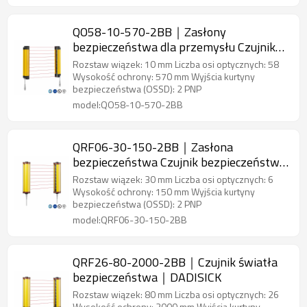
QO58-10-570-2BB｜Zasłony
bezpieczeństwa dla przemysłu Czujnik
bezpieczeństwa obszaru｜DADISICK
Rozstaw wiązek: 10 mm Liczba osi optycznych: 58
Wysokość ochrony: 570 mm Wyjścia kurtyny
bezpieczeństwa (OSSD): 2 PNP
model:QO58-10-570-2BB
QRF06-30-150-2BB｜Zasłona
bezpieczeństwa Czujnik bezpieczeństwa
obszaru｜DADISICK
Rozstaw wiązek: 30 mm Liczba osi optycznych: 6
Wysokość ochrony: 150 mm Wyjścia kurtyny
bezpieczeństwa (OSSD): 2 PNP
model:QRF06-30-150-2BB
QRF26-80-2000-2BB｜Czujnik światła
bezpieczeństwa｜DADISICK
Rozstaw wiązek: 80 mm Liczba osi optycznych: 26
Wysokość ochrony: 2000 mm Wyjścia kurtyny