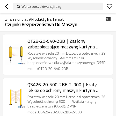
Wpisz poszukiwaną frazę
Znaleziono
259
Produkty Na Temat
Czujniki Bezpieczeństwa Do Maszyn
QT28-20-540-2BB｜Zasłony
zabezpieczające maszynę kurtyna
świetlna bezpieczeństwa｜DADISICK
Rozstaw wiązek: 20 mm Liczba osi optycznych: 28
Wysokość ochrony: 540 mm Czujniki
bezpieczeństwa dla wyjścia maszynowego (OSSD):
2 PNP
model:QT28-20-540-2BB
QSA26-20-500-2BE-2-900｜Kraty
lekkie do ochrony maszyn kurtyna
świetlna bezpieczeństwa｜DADISICK
Rozstaw wiązek: 20 mm Liczba osi optycznych: 26
Wysokość ochrony: 500 mm Wyjścia kurtyny
bezpieczeństwa (OSSD): 2 PNP
model:QSA26-20-500-2BE-2-900