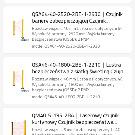
QSA64-40-2520-2BE-1-2930｜Czujnik
bariery zabezpieczającej Czujnik
bezpieczeństwa obszaru｜DADISICK
Rozstaw wiązek: 40 mm Liczba osi optycznych: 64
Wysokość ochrony: 2520 mm Wyjścia kurtyny
bezpieczeństwa (OSSD): 2 PNP
model:QSA64-40-2520-2BE-1-2930
QSA46-40-1800-2BE-1-2210｜Lustra
bezpieczeństwa z siatką świetlną Czujnik
bezpieczeństwa obszaru｜DADISICK
Rozstaw wiązek: 40 mm Liczba osi optycznych: 46
Wysokość ochrony: 1800 mm Wyjścia kurtyny
bezpieczeństwa (OSSD): 2 PNP
model:QSA46-40-1800-2BE-1-2210
QM40-5-195-2BA｜Laserowy czujnik
kurtynowy Czujnik bezpieczeństwa
obszaru｜DADISICK
Rozstaw wiązek: 5 mm Liczba osi optycznych: 40
Wysokość ochrony: 195 mm Wyjścia kurtyny