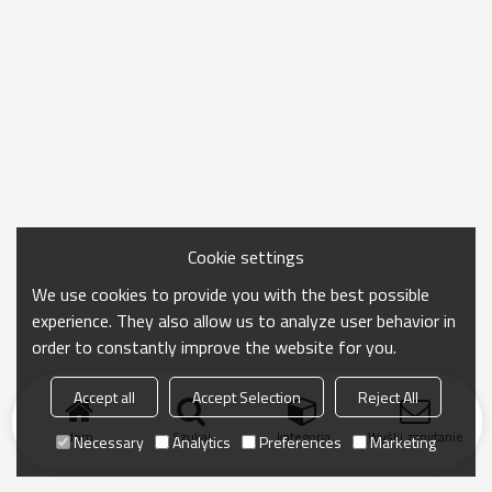
Cookie settings
We use cookies to provide you with the best possible
experience. They also allow us to analyze user behavior in
order to constantly improve the website for you.
Accept all
Accept Selection
Reject All
dom
Szukaj
kategoria
Wyślij zapytanie
Necessary
Analytics
Preferences
Marketing