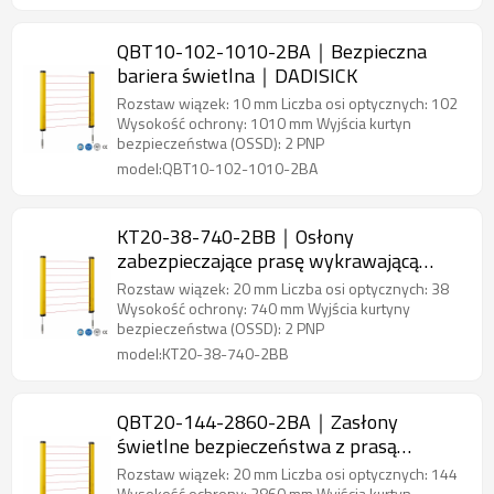
QBT10-102-1010-2BA｜Bezpieczna
bariera świetlna｜DADISICK
Rozstaw wiązek: 10 mm Liczba osi optycznych: 102
Wysokość ochrony: 1010 mm Wyjścia kurtyn
bezpieczeństwa (OSSD): 2 PNP
model:QBT10-102-1010-2BA
KT20-38-740-2BB｜Osłony
zabezpieczające prasę wykrawającą
Czujnik bezpieczeństwa obszaru｜
Rozstaw wiązek: 20 mm Liczba osi optycznych: 38
DADISICK
Wysokość ochrony: 740 mm Wyjścia kurtyny
bezpieczeństwa (OSSD): 2 PNP
model:KT20-38-740-2BB
QBT20-144-2860-2BA｜Zasłony
świetlne bezpieczeństwa z prasą
krawędziową｜DADISICK
Rozstaw wiązek: 20 mm Liczba osi optycznych: 144
Wysokość ochrony: 2860 mm Wyjścia kurtyn