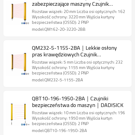
zabezpieczające maszyny Czujnik
bezpieczeństwa obszaru｜DADISICK
Rozstaw wiązek: 20 mm Liczba osi optycznych: 162
Wysokość ochrony: 3220 mm Wyjścia kurtyny
bezpieczeństwa (OSSD): 2 PNP
model:QM162-20-3220-2BB
QM232-5-1155-2BA｜Lekkie osłony
pras krawędziowych Czujnik
bezpieczeństwa obszaru｜DADISICK
Rozstaw wiązek: 5 mm Liczba osi optycznych: 232
Wysokość ochrony: 1155 mm Wyjścia kurtyny
bezpieczeństwa (OSSD): 2 PNP
model:QM232-5-1155-2BA
QBT10-196-1950-2BA｜Czujniki
bezpieczeństwa do maszyn｜DADISICK
Rozstaw wiązek: 10 mm Liczba osi optycznych: 196
Wysokość ochrony: 1950 mm Wyjścia kurtyn
bezpieczeństwa (OSSD): 2 PNP
model:QBT10-196-1950-2BA