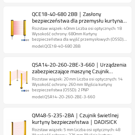
QCE18-40-680 2BB｜Zasłony
bezpieczeństwa dla przemysłu kurtyna
świetlna bezpieczeństwa｜DADISICK
Rozstaw wiązek: 40mm Liczba osi optycznych: 18
Wysokość ochrony: 680mm Kurtyny
bezpieczeństwa dla wyjść przemysłowych (OSSD)2
PNP
model:QCE18-40-680 2BB
QSA14-20-260-2BE-3-660｜Urządzenia
zabezpieczające maszynę Czujnik
bezpieczeństwa obszaru｜DADISICK
Rozstaw wiązek: 20 mm Liczba osi optycznych: 14
Wysokość ochrony: 260 mm Wyjścia kurtyny
bezpieczeństwa (OSSD): 2 PNP
model:QSA14-20-260-2BE-3-660
QM48-5-235-2BA｜Czujnik świetlnej
kurtyny bezpieczeństwa｜DADISICK
Rozstaw wiązek: 5 mm Liczba osi optycznych: 48
Wysokość ochrony: 235 mm Wyjścia kurtyny