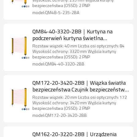
bezpieczeństwa (OSSD): 2 PNP
model:QM48-5-235-2BA
QM84-40-3320-2BB｜Kurtyna na
podczerwień kurtyna świetlna
bezpieczeństwa｜DADISICK
Rozstaw wiązek: 40 mm Liczba osi optycznych: 84
Wysokość ochrony: 3320 mm Wyjścia kurtyny
bezpieczeństwa (OSSD): 2 PNP
model:QM84-40-3320-2BB
QM172-20-3420-2BB｜Wiązka światła
bezpieczeństwa Czujnik bezpieczeństwa
obszaru｜DADISICK
Rozstaw wiązek: 20 mm Liczba osi optycznych: 172
Wysokość ochrony: 3420 mm Wyjścia kurtyny
bezpieczeństwa (OSSD): 2 PNP
model:QM172-20-3420-2BB
QM162-20-3220-2BB｜Urządzenia