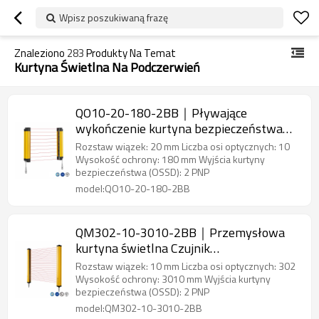
Wpisz poszukiwaną frazę
Znaleziono
283
Produkty Na Temat
Kurtyna Świetlna Na Podczerwień
QO10-20-180-2BB｜Pływające
wykończenie kurtyna bezpieczeństwa｜
DADISICK
Rozstaw wiązek: 20 mm Liczba osi optycznych: 10
Wysokość ochrony: 180 mm Wyjścia kurtyny
bezpieczeństwa (OSSD): 2 PNP
model:QO10-20-180-2BB
QM302-10-3010-2BB｜Przemysłowa
kurtyna świetlna Czujnik
bezpieczeństwa obszaru｜DADISICK
Rozstaw wiązek: 10 mm Liczba osi optycznych: 302
Wysokość ochrony: 3010 mm Wyjścia kurtyny
bezpieczeństwa (OSSD): 2 PNP
model:QM302-10-3010-2BB