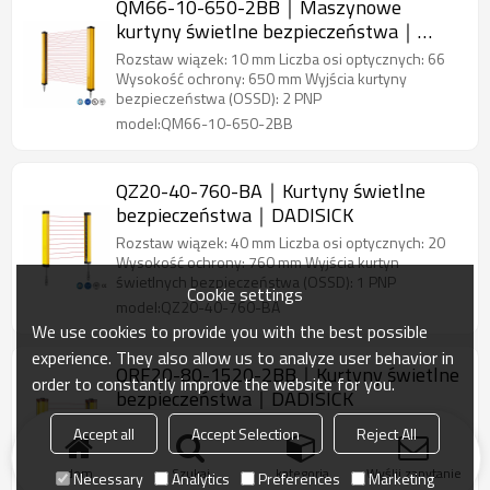
QM66-10-650-2BB｜Maszynowe
kurtyny świetlne bezpieczeństwa｜
DADISICK
Rozstaw wiązek: 10 mm Liczba osi optycznych: 66
Wysokość ochrony: 650 mm Wyjścia kurtyny
bezpieczeństwa (OSSD): 2 PNP
model:QM66-10-650-2BB
QZ20-40-760-BA｜Kurtyny świetlne
bezpieczeństwa｜DADISICK
Rozstaw wiązek: 40 mm Liczba osi optycznych: 20
Wysokość ochrony: 760 mm Wyjścia kurtyn
świetlnych bezpieczeństwa (OSSD): 1 PNP
Cookie settings
model:QZ20-40-760-BA
We use cookies to provide you with the best possible
experience. They also allow us to analyze user behavior in
QRF20-80-1520-2BB｜Kurtyny świetlne
order to constantly improve the website for you.
bezpieczeństwa｜DADISICK
Rozstaw wiązek: 80 mm Liczba osi optycznych: 20
Accept all
Accept Selection
Reject All
Wysokość ochrony: 1520 mm Wyjścia kurtyny
bezpieczeństwa (OSSD): 2 PNP
dom
Szukaj
kategoria
Wyślij zapytanie
Necessary
Analytics
Preferences
Marketing