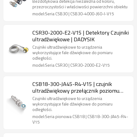
Bezdotykowa detekcja niezależna od koloru,
przezroczystości i właściwości powierzchni obiektu
model:Seria CSB30 | CSB30-4000-J60-I-V15
CSR30-2000-E2-V15 | Detektory Czujniki
ultradźwiękowe | DADYSIK
Czujniki ultradźwiękowe to urządzenia
wykorzystujące fale dźwiękowe do pomiaru
odległości.
model:Seria CSR30 | CSR30-2000-E2-V15
CSB18-300-JA45-R4-V15 | czujnik
ultradźwiękowy przełącznik poziomu
wody | DADYSIK
Czujniki ultradźwiękowe to urządzenia
wykorzystujące fale dźwiękowe do pomiaru
odległości.
model:Seria pionowa CSB18 | CSB18-300-JA45-R4-
V15