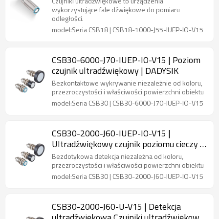
Czujniki ultradźwiękowe to urządzenia
wykorzystujące fale dźwiękowe do pomiaru
odległości.
model:Seria CSB18 | CSB18-1000-J55-IUEP-IO-V15
CSB30-6000-J70-IUEP-IO-V15 | Poziom
czujnik ultradźwiękowy | DADYSIK
Bezkontaktowe wykrywanie niezależnie od koloru,
przezroczystości i właściwości powierzchni obiektu
model:Seria CSB30 | CSB30-6000-J70-IUEP-IO-V15
CSB30-2000-J60-IUEP-IO-V15 |
Ultradźwiękowy czujnik poziomu cieczy |
DADYSIK
Bezdotykowa detekcja niezależna od koloru,
przezroczystości i właściwości powierzchni obiektu
model:Seria CSB30 | CSB30-2000-J60-IUEP-IO-V15
CSB30-2000-J60-U-V15 | Detekcja
ultradźwiękowa Czujniki ultradźwiękowe|