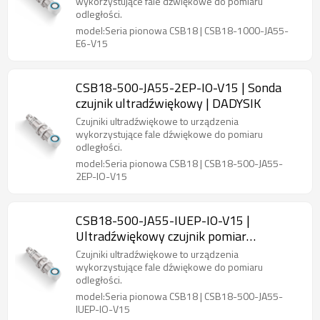
wykorzystujące fale dźwiękowe do pomiaru
odległości.
model:Seria pionowa CSB18 | CSB18-1000-JA55-
E6-V15
CSB18-500-JA55-2EP-IO-V15 | Sonda
czujnik ultradźwiękowy | DADYSIK
Czujniki ultradźwiękowe to urządzenia
wykorzystujące fale dźwiękowe do pomiaru
odległości.
model:Seria pionowa CSB18 | CSB18-500-JA55-
2EP-IO-V15
CSB18-500-JA55-IUEP-IO-V15 |
Ultradźwiękowy czujnik pomiar
odległości | DADYSIK
Czujniki ultradźwiękowe to urządzenia
wykorzystujące fale dźwiękowe do pomiaru
odległości.
model:Seria pionowa CSB18 | CSB18-500-JA55-
IUEP-IO-V15