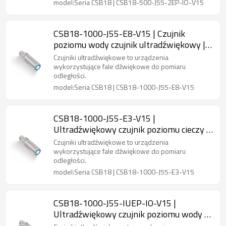
model:Seria CSB18 | CSB18-500-J55-2EP-IO-V15
CSB18-1000-J55-E8-V15 | Czujnik
poziomu wody czujnik ultradźwiękowy |
DADYSIK
Czujniki ultradźwiękowe to urządzenia
wykorzystujące fale dźwiękowe do pomiaru
odległości.
model:Seria CSB18 | CSB18-1000-J55-E8-V15
CSB18-1000-J55-E3-V15 |
Ultradźwiękowy czujnik poziomu cieczy |
DADYSIK
Czujniki ultradźwiękowe to urządzenia
wykorzystujące fale dźwiękowe do pomiaru
odległości.
model:Seria CSB18 | CSB18-1000-J55-E3-V15
CSB18-1000-J55-IUEP-IO-V15 |
Ultradźwiękowy czujnik poziomu wody |
DADYSIK