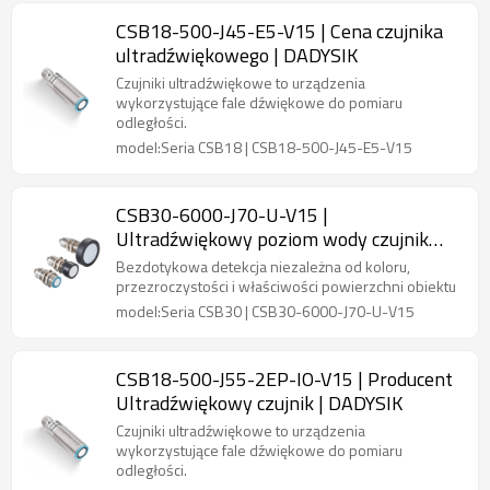
CSB18-500-J45-E5-V15 | Cena czujnika
ultradźwiękowego | DADYSIK
Czujniki ultradźwiękowe to urządzenia
wykorzystujące fale dźwiękowe do pomiaru
odległości.
model:Seria CSB18 | CSB18-500-J45-E5-V15
CSB30-6000-J70-U-V15 |
Ultradźwiękowy poziom wody czujnik
ultradźwiękowy | DADYSIK
Bezdotykowa detekcja niezależna od koloru,
przezroczystości i właściwości powierzchni obiektu
model:Seria CSB30 | CSB30-6000-J70-U-V15
CSB18-500-J55-2EP-IO-V15 | Producent
Ultradźwiękowy czujnik | DADYSIK
Czujniki ultradźwiękowe to urządzenia
wykorzystujące fale dźwiękowe do pomiaru
odległości.