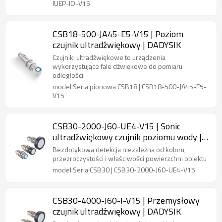
IUEP-IO-V15
CSB18-500-JA45-E5-V15 | Poziom
czujnik ultradźwiękowy | DADYSIK
Czujniki ultradźwiękowe to urządzenia
wykorzystujące fale dźwiękowe do pomiaru
odległości.
model:Seria pionowa CSB18 | CSB18-500-JA45-E5-
V15
CSB30-2000-J60-UE4-V15 | Sonic
ultradźwiękowy czujnik poziomu wody |
DADYSIK
Bezdotykowa detekcja niezależna od koloru,
przezroczystości i właściwości powierzchni obiektu
model:Seria CSB30 | CSB30-2000-J60-UE4-V15
CSB30-4000-J60-I-V15 | Przemysłowy
czujnik ultradźwiękowy | DADYSIK