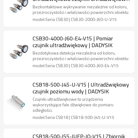
DADYSIK
Bezkontaktowe wykrywanie niezależnie od koloru,
przezroczystości i właściwości powierzchni obiektu
model:Seria CSB30 | CSB30-2000-J60-U-V15
CSB30-4000-J60-E4-V15 | Pomiar
czujnik ultradźwiękowy | DADYSIK
Bezdotykowa detekcja niezależna od koloru,
przezroczystości i właściwości powierzchni obiektu
model:Seria CSB30 | CSB30-4000-J60-E4-V15
CSB18-500-J45-U-V15 | Ultradźwiękowy
czujnik poziomu wody | DADYSIK
Czujniki ultradźwiękowe to urządzenia
wykorzystujące fale dźwiękowe do pomiaru
odległości.
model:Seria CSB18 | CSB18-500-J45-U-V15
CSB18-500-J55-IUEP-IO-V15 | Zbiornik