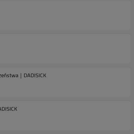
eczeństwa｜DADISICK
ADISICK