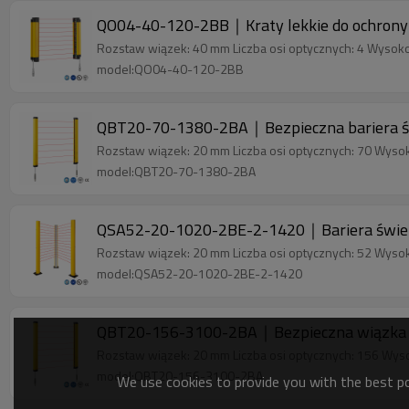
QO04-40-120-2BB｜Kraty lekkie do ochrony
Rozstaw wiązek: 40 mm Liczba osi optycznych: 4 Wysok
model:QO04-40-120-2BB
QBT20-70-1380-2BA｜Bezpieczna bariera ś
Rozstaw wiązek: 20 mm Liczba osi optycznych: 70 Wyso
model:QBT20-70-1380-2BA
QSA52-20-1020-2BE-2-1420｜Bariera świ
Rozstaw wiązek: 20 mm Liczba osi optycznych: 52 Wyso
model:QSA52-20-1020-2BE-2-1420
QBT20-156-3100-2BA｜Bezpieczna wiązka
Rozstaw wiązek: 20 mm Liczba osi optycznych: 156 Wys
model:QBT20-156-3100-2BA
We use cookies to provide you with the best pos