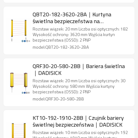
QBT20-182-3620-2BA｜Kurtyna
świetlna bezpieczeństwa na
podczerwień｜DADISICK
Rozstaw wiązek: 20 mm Liczba osi optycznych: 182
Wysokość ochrony: 3620 mm Wyjścia kurtyn
bezpieczeństwa (OSSD): 2 PNP
model:QBT20-182-3620-2BA
QRF30-20-580-2BB｜Bariera świetlna
｜DADISICK
Rozstaw wiązek: 20 mm Liczba osi optycznych: 30
Wysokość ochrony: 580 mm Wyjścia kurtyny
bezpieczeństwa (OSSD): 2 PNP
model:QRF30-20-580-2BB
KT10-192-1910-2BB｜Czujnik bariery
świetlnej bezpieczeństwa｜DADISICK
Rozstaw wiązek: 10 mm Liczba osi optycznych: 192
Wysokość ochrony: 1910 mm Wyjścia kurtyny