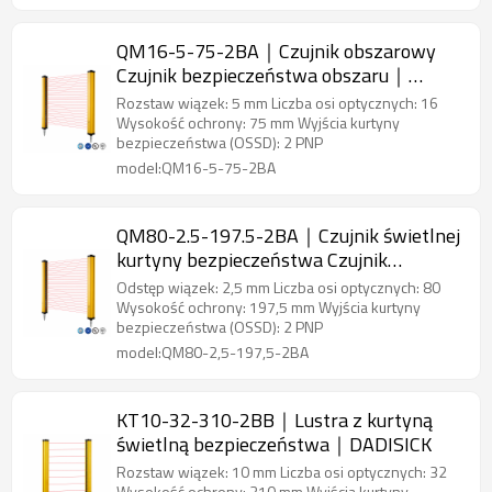
QM16-5-75-2BA｜Czujnik obszarowy
Czujnik bezpieczeństwa obszaru｜
DADISICK
Rozstaw wiązek: 5 mm Liczba osi optycznych: 16
Wysokość ochrony: 75 mm Wyjścia kurtyny
bezpieczeństwa (OSSD): 2 PNP
model:QM16-5-75-2BA
QM80-2.5-197.5-2BA｜Czujnik świetlnej
kurtyny bezpieczeństwa Czujnik
bezpieczeństwa obszaru｜DADISICK
Odstęp wiązek: 2,5 mm Liczba osi optycznych: 80
Wysokość ochrony: 197,5 mm Wyjścia kurtyny
bezpieczeństwa (OSSD): 2 PNP
model:QM80-2,5-197,5-2BA
KT10-32-310-2BB｜Lustra z kurtyną
świetlną bezpieczeństwa｜DADISICK
Rozstaw wiązek: 10 mm Liczba osi optycznych: 32
Wysokość ochrony: 310 mm Wyjścia kurtyny