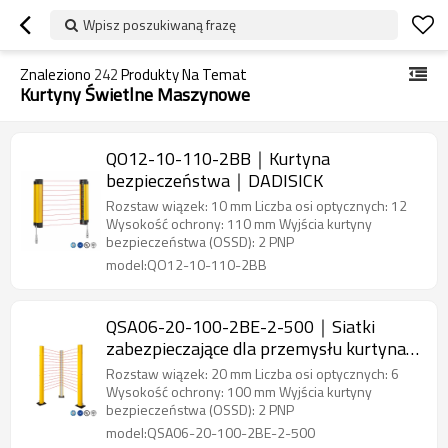
Wpisz poszukiwaną frazę
Znaleziono
242
Produkty Na Temat
Kurtyny Świetlne Maszynowe
QO12-10-110-2BB｜Kurtyna
bezpieczeństwa｜DADISICK
Rozstaw wiązek: 10 mm Liczba osi optycznych: 12
Wysokość ochrony: 110 mm Wyjścia kurtyny
bezpieczeństwa (OSSD): 2 PNP
model:QO12-10-110-2BB
QSA06-20-100-2BE-2-500｜Siatki
zabezpieczające dla przemysłu kurtyna
świetlna bezpieczeństwa｜DADISICK
Rozstaw wiązek: 20 mm Liczba osi optycznych: 6
Wysokość ochrony: 100 mm Wyjścia kurtyny
bezpieczeństwa (OSSD): 2 PNP
model:QSA06-20-100-2BE-2-500