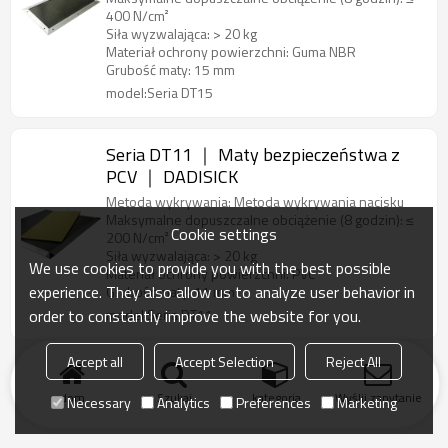
400 N/cm²
Siła wyzwalająca: > 20 kg
Materiał ochrony powierzchni: Guma NBR
Grubość maty: 15 mm
model:Seria DT15
Seria DT11 ｜ Maty bezpieczeństwa z
PCV ｜ DADISICK
Metoda wykrywania: Metoda wykrywania nacisku
Maksymalne dopuszczalne obciążenie (8 godzin): ≤
Cookie settings
200 N/cm²
Siła wyzwalająca: > 20 kg
We use cookies to provide you with the best possible
Materiał ochrony powierzchni: PVC
experience. They also allow us to analyze user behavior in
Grubość maty: 11 mm
order to constantly improve the website for you.
model:Seria DT11
Accept all
Accept Selection
Reject All
dom
Szukaj
kategoria
Wyślij zapytanie
Necessary
Analytics
Preferences
Marketing