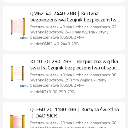
QM62-40-2440-2BB｜Kurtyna
bezpieczeństwa Czujnik bezpieczeństwa
obszaru｜DADISICK
Rozstaw wiązek: 40 mm Liczba osi optycznych: 62
Wysokość ochrony: 2440 mm Wyjścia kurtyny
bezpieczeństwa (OSSD): 2 PNP
model:QM62-40-2440-2BB
KT10-30-290-2BB｜Bezpieczna wiązka
światła Czujnik bezpieczeństwa obszaru
｜DADISICK
Rozstaw wiązek: 10 mm Liczba osi optycznych: 30
Wysokość ochrony: 290 mm Wyjścia kurtyny
bezpieczeństwa (OSSD): 2 PNP
model:KT10-30-290-2BB
QCE60-20-1180 2BB｜Kurtyna świetlna
｜DADISICK
Rozstaw wiązek: 20 mm Liczba osi optycznych: 60
Wysokość ochrony: 1180 mm Wyjścia kurtyn