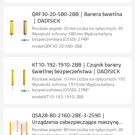
QRF30-20-580-2BB｜Bariera świetlna
｜DADISICK
Rozstaw wiązek: 20 mm Liczba osi optycznych: 30
Wysokość ochrony: 580 mm Wyjścia kurtyny
bezpieczeństwa (OSSD): 2 PNP
model:QRF30-20-580-2BB
KT10-192-1910-2BB｜Czujnik bariery
świetlnej bezpieczeństwa｜DADISICK
Rozstaw wiązek: 10 mm Liczba osi optycznych: 192
Wysokość ochrony: 1910 mm Wyjścia kurtyny
bezpieczeństwa (OSSD): 2 PNP
model:KT10-192-1910-2BB
QSA28-80-2160-2BE-3-2590｜
Urządzenia zabezpieczające maszynę
kurtyna świetlna bezpieczeństwa｜
Rozstaw wiązek: 80 mm Liczba osi optycznych: 28
Wysokość ochrony: 2160 mm Wyjścia kurtyny