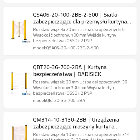
QSA06-20-100-2BE-2-500｜Siatki
zabezpieczające dla przemysłu kurtyna
świetlna bezpieczeństwa｜DADISICK
Rozstaw wiązek: 20 mm Liczba osi optycznych: 6
Wysokość ochrony: 100 mm Wyjścia kurtyny
bezpieczeństwa (OSSD): 2 PNP
model:QSA06-20-100-2BE-2-500
QBT20-36-700-2BA｜Kurtyna
bezpieczeństwa｜DADISICK
Rozstaw wiązek: 20 mm Liczba osi optycznych: 36
Wysokość ochrony: 700 mm Wyjścia kurtyn
bezpieczeństwa (OSSD): 2 PNP
model:QBT20-36-700-2BA
QM314-10-3130-2BB｜Urządzenia
zabezpieczające maszyny kurtyna
świetlna bezpieczeństwa｜DADISICK
Rozstaw wiązek: 10 mm Liczba osi optycznych: 314
Wysokość ochrony: 3130 mm Wyjścia kurtyny