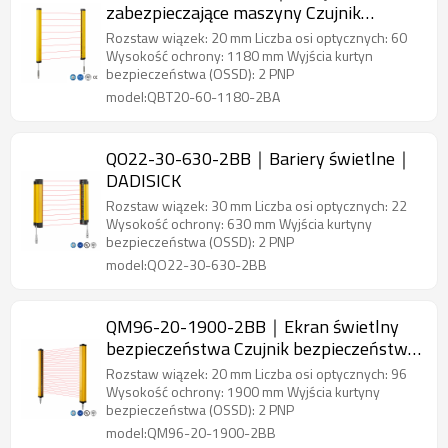
zabezpieczające maszyny Czujnik
bezpieczeństwa obszaru｜DADISICK
Rozstaw wiązek: 20 mm Liczba osi optycznych: 60
Wysokość ochrony: 1180 mm Wyjścia kurtyn
bezpieczeństwa (OSSD): 2 PNP
model:QBT20-60-1180-2BA
QO22-30-630-2BB｜Bariery świetlne｜
DADISICK
Rozstaw wiązek: 30 mm Liczba osi optycznych: 22
Wysokość ochrony: 630 mm Wyjścia kurtyny
bezpieczeństwa (OSSD): 2 PNP
model:QO22-30-630-2BB
QM96-20-1900-2BB｜Ekran świetlny
bezpieczeństwa Czujnik bezpieczeństwa
obszaru｜DADISICK
Rozstaw wiązek: 20 mm Liczba osi optycznych: 96
Wysokość ochrony: 1900 mm Wyjścia kurtyny
bezpieczeństwa (OSSD): 2 PNP
model:QM96-20-1900-2BB