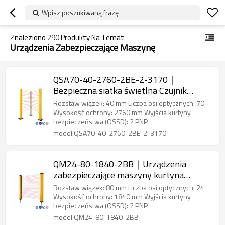
Wpisz poszukiwaną frazę
Znaleziono
290
Produkty Na Temat
Urządzenia Zabezpieczające Maszynę
QSA70-40-2760-2BE-2-3170｜
Bezpieczna siatka świetlna Czujnik
bezpieczeństwa obszaru｜DADISICK
Rozstaw wiązek: 40 mm Liczba osi optycznych: 70
Wysokość ochrony: 2760 mm Wyjścia kurtyny
bezpieczeństwa (OSSD): 2 PNP
model:QSA70-40-2760-2BE-2-3170
QM24-80-1840-2BB｜Urządzenia
zabezpieczające maszyny kurtyna
świetlna bezpieczeństwa｜DADISICK
Rozstaw wiązek: 80 mm Liczba osi optycznych: 24
Wysokość ochrony: 1840 mm Wyjścia kurtyny
bezpieczeństwa (OSSD): 2 PNP
model:QM24-80-1840-2BB