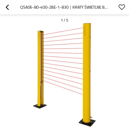
QSA06-80-400-2BE-1-830｜KRATY ŚWIETLNE BEZPIECZEŃSTWA｜DADISICK
1
/
5