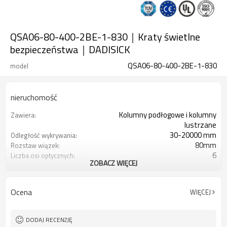
QSA06-80-400-2BE-1-830｜Kraty świetlne
bezpieczeństwa｜DADISICK
QSA06-80-400-2BE-1-830
model
nieruchomość
Kolumny podłogowe i kolumny
Zawiera:
lustrzane
30-20000 mm
Odległość wykrywania:
80mm
Rozstaw wiązek:
6
Liczba osi optycznych:
ZOBACZ WIĘCEJ
400 mm
Wysokość ochrony:
2PN
2 wyjścia bezpieczeństwa
(OSSD):
Ocena
WIĘCEJ
Wyposażony w 7-pinowe złącze
Wtyczka interfejsu:
kablowe M16
TUV, UL, CE, RoSH, GB
Orzecznictwo:
DODAJ RECENZJĘ