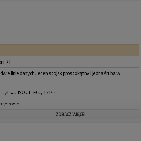
rii KT
 dwie linie danych, jeden stojak prostokątny i jedna śruba w
ertyfikat ISO UL-FCC, TYP 2
emysłowe
ZOBACZ WIĘCEJ