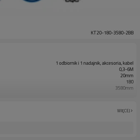
KT20-180-3580-2BB
1 odbiornik i 1 nadajnik, akcesoria, kabel
0,3-6M
20mm
180
3580mm
2PN
Wyposażony w złącze M8
TUV, UL, CE, RoSH, GB
WIĘCEJ