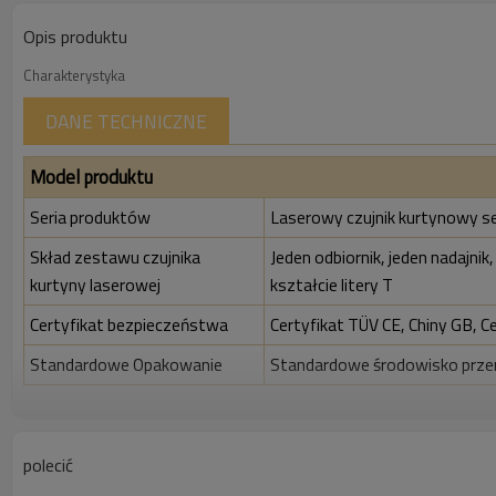
Opis produktu
Charakterystyka
DANE TECHNICZNE
Model produktu
Seria produktów
Laserowy czujnik kurtynowy se
Skład zestawu czujnika
Jeden odbiornik, jeden nadajnik,
kurtyny laserowej
kształcie litery T
Certyfikat bezpieczeństwa
Certyfikat TÜV CE, Chiny GB, C
Standardowe Opakowanie
Standardowe środowisko prz
Cechy
Szczelina wiązki
20mm
polecić