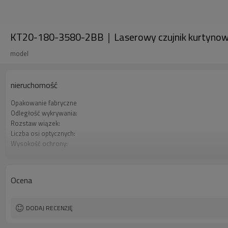
KT20-180-3580-2BB｜Laserowy czujnik kurtyn
model
nieruchomość
Opakowanie fabryczne
Odległość wykrywania:
Rozstaw wiązek:
Liczba osi optycznych:
Wysokość ochrony:
2 wyjścia bezpieczeństwa (OSSD)
Wtyczka interfejsu
Orzecznictwo:
Ocena
DODAJ RECENZJĘ