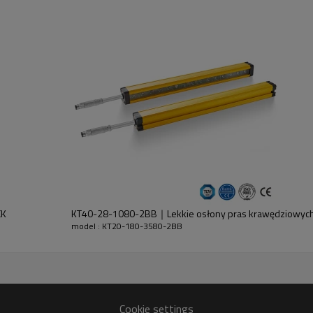
ajnika i odbiornika.
CK
KT40-28-1080-2BB｜Lekkie osłony pras krawędziowyc
model : KT20-180-3580-2BB
+ 30% GF
Cookie settings