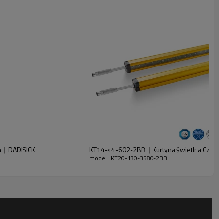
h｜DADISICK
KT14-44-602-2BB｜Kurtyna świetlna Czuj
model : KT20-180-3580-2BB