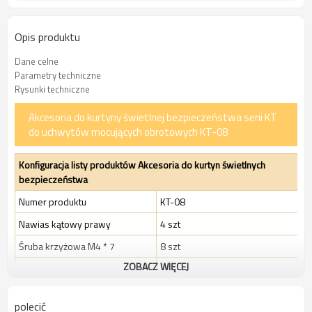
Opis produktu
Dane celne
Parametry techniczne
Rysunki techniczne
Akcesoria do kurtyny świetlnej bezpieczeństwa serii KT
do uchwytów mocujących obrotowych KT-08
Konfiguracja listy produktów Akcesoria do kurtyn świetlnych
bezpieczeństwa
Numer produktu
KT-08
Nawias kątowy prawy
4 szt
Śruba krzyżowa M4 * 7
8 szt
ZOBACZ WIĘCEJ
Sprężyna płytkowa M4
8 szt
Rozmiar opakowania (mm)
120 * 80
polecić