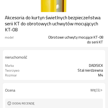
Akcesoria do kurtyn świetlnych bezpieczeństwa
serii KT do obrotowych uchwytów mocujących
KT-08
Obrotowe uchwyty mocujące KT-08
model
do serii KT
nieruchomość
DADISICK
Marka
Stal nierdzewna
Tworzywo
M4
Rozmiar
Ocena
WIĘCEJ
DODAJ RECENZJĘ