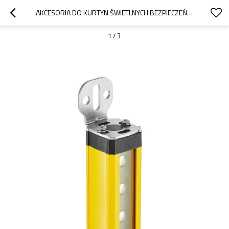
AKCESORIA DO KURTYN ŚWIETLNYCH BEZPIECZEŃSTWA SERII KT DO OBROTOWYCH UCHWYTÓW MOCUJĄCYCH KT-08
1
/
3