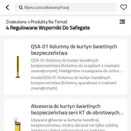
Wpisz poszukiwaną frazę
Znaleziono
4
Produkty Na Temat
4 Regulowane Wsporniki Do Safegate
QSA-01 Kolumny do kurtyn świetlnych
bezpieczeństwa
QSA-01 Kolumny do kurtyn świetlnych
bezpieczeństwa (Kolumny do urządzeń z rowkami
zewnętrznymi), Inteligentne rozwiązania do ochrony
dostępu i obszaru
model:QSA-01 Kolumny do kurtyn świetlnych
bezpieczeństwa (Kolumny aparatowe z rowkami
zewnętrznymi)
Akcesoria do kurtyn świetlnych
bezpieczeństwa serii KT do obrotowych
uchwytów mocujących KT-08
Używane głównie w kurtynie świetlnej
bezpieczeństwa, można obracać nie tylko solidną
instalacją i dobrą odpornością na wstrząsy.