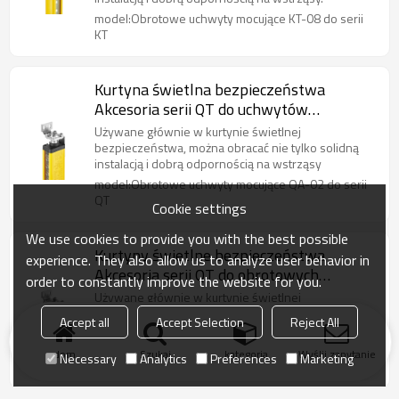
model:Obrotowe uchwyty mocujące KT-08 do serii
KT
Kurtyna świetlna bezpieczeństwa
Akcesoria serii QT do uchwytów
obrotowych QA-02
Używane głównie w kurtynie świetlnej
bezpieczeństwa, można obracać nie tylko solidną
instalacją i dobrą odpornością na wstrząsy
model:Obrotowe uchwyty mocujące QA-02 do serii
QT
Cookie settings
We use cookies to provide you with the best possible
Kurtyny świetlne bezpieczeństwa
experience. They also allow us to analyze user behavior in
Akcesoria serii QT do obrotowych
order to constantly improve the website for you.
uchwytów mocujących QA-01
Używane głównie w kurtynie świetlnej
bezpieczeństwa, można obracać nie tylko solidną
Accept all
Accept Selection
Reject All
instalacją i dobrą odpornością na wstrząsy
model:Obrotowe uchwyty mocujące QA-01 do serii
dom
Szukaj
kategoria
Wyślij zapytanie
Necessary
Analytics
Preferences
Marketing
QT