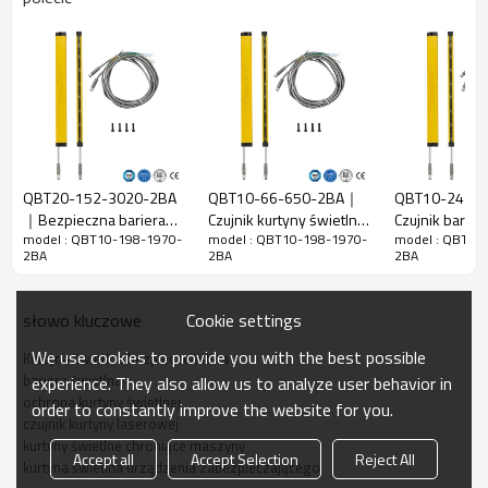
Szczelina
10mm
wiązki
Wykryj
18 mm
dokładność
Ilość belek
198
Zakres
1970 mm
działania
QBT20-152-3020-2BA
QBT10-66-650-2BA｜
QBT10-24-2
｜Bezpieczna bariera
Czujnik kurtyny świetlnej
Czujnik barier
Rozmiar
15mm*30mm*L,L to długość nadajnika i
model : QBT10-198-1970-
model : QBT10-198-1970-
model : QBT10
świetlna Kratka
｜DADISICK
bezpieczeńs
produktu
odbiornika.
2BA
2BA
2BA
zabezpieczająca｜
DADISICK
DADISICK
Odległość
wykrywania
30-3000 mm
Cookie settings
słowo kluczowe
Czas
We use cookies to provide you with the best possible
Kurtyna świetlna bezpieczeństwa
odpowiedzi
≤15ms
bariera świetlna
experience. They also allow us to analyze user behavior in
ochrona kurtyny świetlnej
order to constantly improve the website for you.
Dane mechaniczne
czujnik kurtyny laserowej
kurtyny świetlne chroniące maszyny
Materiał
Accept all
Accept Selection
Reject All
Materiał obudowy
kurtyna świetlna urządzenia zabezpieczającego
obudowy