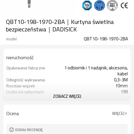
QBT10-198-1970-2BA｜Kurtyna świetlna
bezpieczeństwa｜DADISICK
QBT10-198-1970-2BA
model
nieruchomość
1 odbiornik i 1 nadajnik, akcesoria,
Opakowanie fabryczne
kabel
0,3-3M
Odległość wykrywania:
10mm
Rozstaw wiązek:
198
Liczba osi optycznych:
ZOBACZ WIĘCEJ
1970 mm
Wysokość ochrony:
2PN
2 wyjścia bezpieczeństwa
(OSSD)
Ocena
WIĘCEJ
Wyposażony w złącze M8
Wtyczka interfejsu
TÜV CE, Chiny GB, Certyfikat ISO UL-
Orzecznictwo:
FCC, TYP 4
DODAJ RECENZJĘ