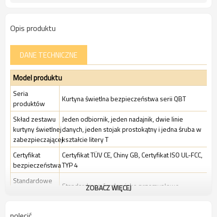
Opis produktu
DANE TECHNICZNE
Model produktu
Seria
Kurtyna świetlna bezpieczeństwa serii QBT
produktów
Skład zestawu
Jeden odbiornik, jeden nadajnik, dwie linie
kurtyny świetlnej
danych, jeden stojak prostokątny i jedna śruba w
zabezpieczającej
kształcie litery T
Certyfikat
Certyfikat TÜV CE, Chiny GB, Certyfikat ISO UL-FCC,
bezpieczeństwa
TYP 4
Standardowe
Standardowe środowisko przemysłowe
ZOBACZ WIĘCEJ
Opakowanie
Cechy
polecić