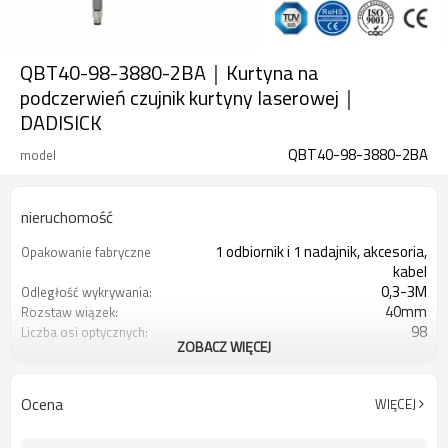
QBT40-98-3880-2BA｜Kurtyna na
podczerwień czujnik kurtyny laserowej｜
DADISICK
QBT40-98-3880-2BA
model
nieruchomość
1 odbiornik i 1 nadajnik, akcesoria,
Opakowanie fabryczne
kabel
0,3-3M
Odległość wykrywania:
40mm
Rozstaw wiązek:
98
Liczba osi optycznych:
ZOBACZ WIĘCEJ
3880 mm
Wysokość ochrony:
2PN
2 wyjścia bezpieczeństwa
(OSSD)
Ocena
WIĘCEJ
Wyposażony w złącze M8
Wtyczka interfejsu
TÜV CE, Chiny GB, Certyfikat ISO UL-
Orzecznictwo: