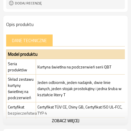
FCC, TYP 4
DODAJ RECENZJĘ
Opis produktu
DANE TECHNICZNE
Model produktu
Seria
Kurtyna świetlna na podczerwień serii QBT
produktów
Skład zestawu
Jeden odbiornik, jeden nadajnik, dwie linie
kurtyny
danych, jeden stojak prostokątny i jedna śruba w
świetlnej na
kształcie litery T
podczerwień
Certyfikat
Certyfikat TÜV CE, Chiny GB, Certyfikat ISO UL-FCC,
bezpieczeństwa
TYP 4
ZOBACZ WIĘCEJ
Standardowe
Standardowe środowisko przemysłowe
Opakowanie