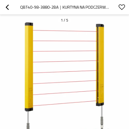
QBT40-98-3880-2BA｜KURTYNA NA PODCZERWIEŃ CZUJNIK KURTYNY LASEROWEJ｜DADISICK
1
/
5