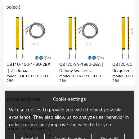
polecić
Cechy
Szczelina
40mm
wiązki
Wykryj
48 mm
dokładność
Ilość belek
98
Zakres
QBT10-150-1490-2BA
QBT20-94-1860-2BA｜
QBT20-60-1
3880 mm
działania
｜Zasłona
Osłony świateł
Urządzenia
model : QBT40-98-3880-
model : QBT40-98-3880-
model : QBT40
bezpieczeństwa Czujnik
maszynowych｜
zabezpieczaj
Rozmiar
15mm*30mm*L,L to długość nadajnika i
2BA
2BA
2BA
bezpieczeństwa
DADISICK
maszyny Czujn
produktu
odbiornika.
obszaru｜DADISICK
bezpieczeńst
obszaru｜DAD
Odległość
Cookie settings
słowo kluczowe
wykrywania
30-3000 mm
We use cookies to provide you with the best possible
Kurtyna świetlna na podczerwień
Czas
Kurtyna świetlna bezpieczeństwa na podczerwień
experience. They also allow us to analyze user behavior in
odpowiedzi
≤15ms
bariera świetlna
order to constantly improve the website for you.
ochrona kurtyny świetlnej
Dane mechaniczne
czujnik kurtyny laserowej
Accept all
Accept Selection
Reject All