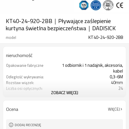
KT40-24-920-2BB｜Pływające zaślepienie
kurtyna świetlna bezpieczeństwa｜DADISICK
KT40-24-920-2BB
model
nieruchomość
1 odbiornik i 1 nadajnik, akcesoria,
Opakowanie fabryczne
kabel
0,3-6M
Odległość wykrywania:
40mm
Rozstaw wiązek:
24
Liczba osi optycznych:
ZOBACZ WIĘCEJ
920 mm
Wysokość ochrony:
2PN
2 wyjścia bezpieczeństwa
(OSSD)
Ocena
WIĘCEJ
Wyposażony w złącze M8
Wtyczka interfejsu
TUV, UL, CE, RoSH, GB
Orzecznictwo:
DODAJ RECENZJĘ