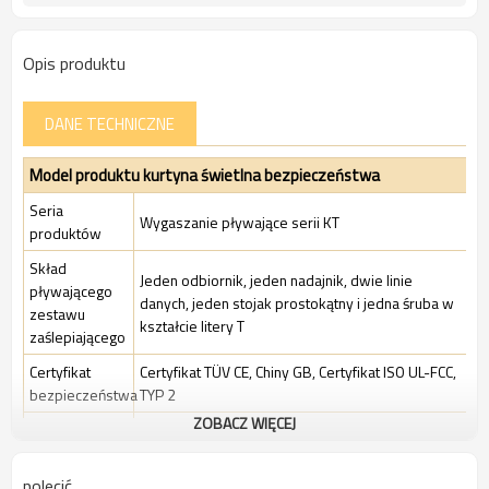
Opis produktu
DANE TECHNICZNE
Model produktu kurtyna świetlna bezpieczeństwa
Seria
Wygaszanie pływające serii KT
produktów
Skład
Jeden odbiornik, jeden nadajnik, dwie linie
pływającego
danych, jeden stojak prostokątny i jedna śruba w
zestawu
kształcie litery T
zaślepiającego
Certyfikat
Certyfikat TÜV CE, Chiny GB, Certyfikat ISO UL-FCC,
bezpieczeństwa
TYP 2
ZOBACZ WIĘCEJ
Standardowe
Standardowe środowisko przemysłowe
Opakowanie
polecić