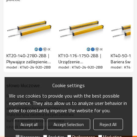
Cechy
Szczelina
40mm
wiązki
Wykryj
48 mm
dokładność
Ilość belek
24
Zakres
KT20-140-2780-2BB｜
KT10-176-1750-2BB｜
KT40-50-19
920 mm
działania
Pływające zaślepienie
Urządzenie
Bariera świet
model : KT40-24-920-2BB
model : KT40-24-920-2BB
model : KT40-
Kratka zabezpieczająca
bezpieczeństwa kurtyny
DADISICK
Rozmiar
29mm*29mm*L,L to długość nadajnika i
｜DADISICK
świetlnej｜DADISICK
produktu
odbiornika.
Cookie settings
słowo kluczowe
Odległość
wykrywania
30-6000 mm
We use cookies to provide you with the best possible
Pływające wygaszanie
czujnik kurtyny świetlnej bezpieczeństwa
experience. They also allow us to analyze user behavior in
Czas
ekran świetlny bezpieczeństwa
order to constantly improve the website for you.
odpowiedzi
≤15ms
Mała kurtyna świetlna bezpieczeństwa
kurtyna świetlna bezpieczeństwa
Dane mechaniczne
Accept all
Accept Selection
Reject All
czujnik światła bezpieczeństwa
Materiał
Materiał obudowy
Necessary
Analytics
Preferences
Marketing