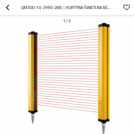
QM300-10-2990-2BB｜KURTYNA ŚWIETLNA BEZPIECZEŃSTWA ZASŁONY ŚWIETLNE BEZPIECZEŃSTWA｜DADISICK
1
/
5