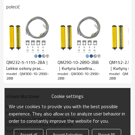
Cechy
polecić
Szczelina
10mm
wiązki
Wykryj
15 mm
dokładność
Ilość belek
300
Zakres
2990mm
działania
QM232-5-1155-2BA｜
QM290-10-2890-2BB
QM152-2.5-3
Lekkie osłony pras
｜Kurtyna świetlna
｜Kurtyny świ
Rozmiar
36mm*36mm*L,L to długość nadajnika i
model : QM300-10-2990-
model : QM300-10-2990-
model : QM300
krawędziowych Czujnik
Czujnik obszarowy｜
bezpieczeńst
produktu
odbiornika.
2BB
2BB
2BB
bezpieczeństwa
DADISICK
krawędziowe
obszaru｜DADISICK
DADISICK
Odległość
wykrywania
30-6000 mm
Cookie settings
słowo kluczowe
Czas
We use cookies to provide you with the best possible
Kurtyna świetlna bezpieczeństwa
odpowiedzi
≤15ms
bariera świetlna bezpieczeństwa
experience. They also allow us to analyze user behavior in
czujnik bariery świetlnej bezpieczeństwa
order to constantly improve the website for you.
kurtyny bezpieczeństwa dla przemysłu
Dane mechaniczne
kurtyna bezpieczeństwa
Accept all
Accept Selection
Reject All