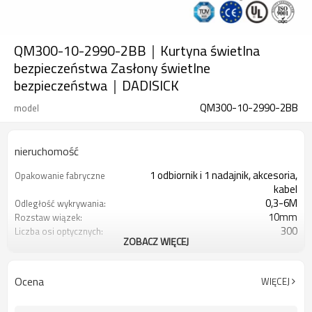
QM300-10-2990-2BB｜Kurtyna świetlna
bezpieczeństwa Zasłony świetlne
bezpieczeństwa｜DADISICK
QM300-10-2990-2BB
model
nieruchomość
1 odbiornik i 1 nadajnik, akcesoria,
Opakowanie fabryczne
kabel
0,3-6M
Odległość wykrywania:
10mm
Rozstaw wiązek:
300
Liczba osi optycznych:
ZOBACZ WIĘCEJ
2990mm
Wysokość ochrony:
2PN
2 wyjścia bezpieczeństwa
(OSSD)
Ocena
WIĘCEJ
Wyposażony w złącze M12
Wtyczka interfejsu
TUV, UL, CE, RoSH, GB
Orzecznictwo: