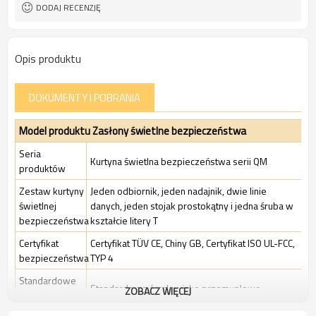
DODAJ RECENZJĘ
Opis produktu
DOKUMENTY I POBRANIA
Model produktu Zasłony świetlne bezpieczeństwa
Seria
Kurtyna świetlna bezpieczeństwa serii QM
produktów
Zestaw kurtyny
Jeden odbiornik, jeden nadajnik, dwie linie
świetlnej
danych, jeden stojak prostokątny i jedna śruba w
bezpieczeństwa
kształcie litery T
Certyfikat
Certyfikat TÜV CE, Chiny GB, Certyfikat ISO UL-FCC,
bezpieczeństwa
TYP 4
Standardowe
Standardowe środowisko przemysłowe
ZOBACZ WIĘCEJ
Opakowanie