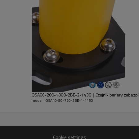
ajnika i odbiornika.
QSA06-200-1000-2BE-2-1430｜Czujnik bariery zabezpi
model : QSA10-80-720-2BE-1-1150
+ 30% GF
Cookie settings