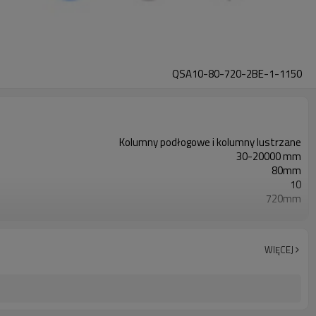
QSA10-80-720-2BE-1-1150
Kolumny podłogowe i kolumny lustrzane
30-20000 mm
80mm
10
720mm
2PN
Wyposażony w 7-pinowe złącze kablowe M16
TUV, UL, CE, RoSH, GB
WIĘCEJ