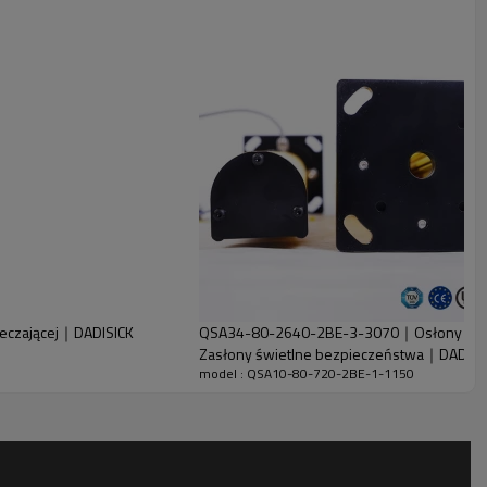
eczającej｜DADISICK
QSA34-80-2640-2BE-3-3070｜Osłony zabez
Zasłony świetlne bezpieczeństwa｜DADISI
model : QSA10-80-720-2BE-1-1150