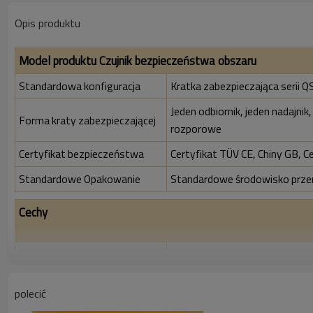
Opis produktu
Model produktu Czujnik bezpieczeństwa obszaru
Standardowa konfiguracja
Kratka zabezpieczająca serii Q
Jeden odbiornik, jeden nadajnik
Forma kraty zabezpieczającej
rozporowe
Certyfikat bezpieczeństwa
Certyfikat TÜV CE, Chiny GB, C
Standardowe Opakowanie
Standardowe środowisko prz
Cechy
Współczynnik rozdzielczości
80mm
Sprawdź dokładność
88 mm
polecić
Liczba belek
10