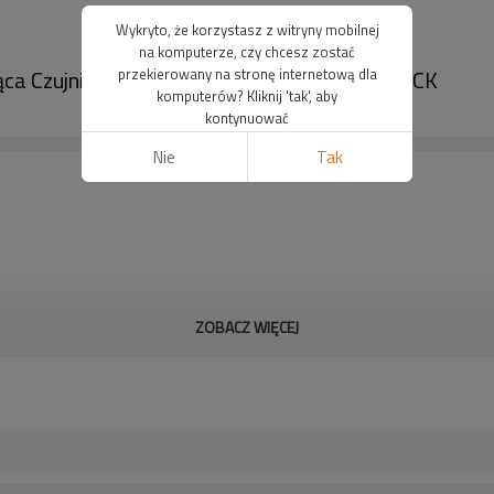
Wykryto, że korzystasz z witryny mobilnej
na komputerze, czy chcesz zostać
a Czujnik bezpieczeństwa obszaru｜DADISICK
przekierowany na stronę internetową dla
komputerów? Kliknij 'tak', aby
kontynuować
Nie
Tak
ZOBACZ WIĘCEJ