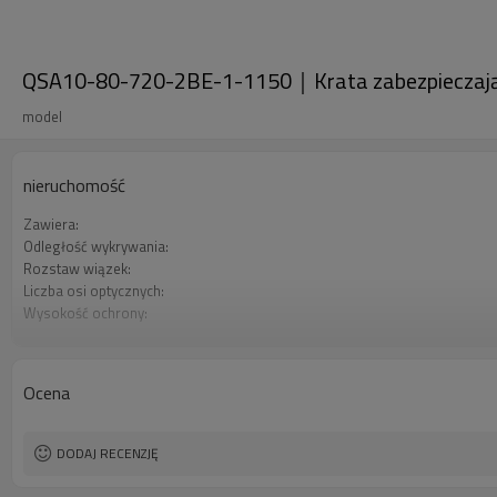
QSA10-80-720-2BE-1-1150｜Krata zabezpieczając
model
nieruchomość
Zawiera:
Odległość wykrywania:
Rozstaw wiązek:
Liczba osi optycznych:
Wysokość ochrony:
2 wyjścia bezpieczeństwa (OSSD):
Wtyczka interfejsu:
Orzecznictwo:
Ocena
DODAJ RECENZJĘ