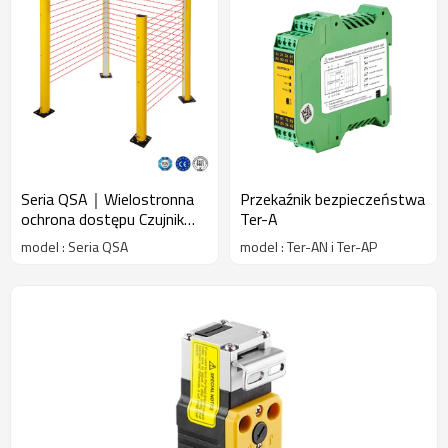
Seria QSA｜Wielostronna
Przekaźnik bezpieczeństwa
ochrona dostępu Czujnik
Ter-A
bezpieczeństwa obszaru｜
model : Seria QSA
model : Ter-AN i Ter-AP
DADISICK