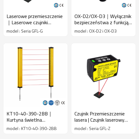
Laserowe przemieszczenie
OX-D2/OX-D3｜Wyłącznik
｜Laserowe czujniki
bezpieczeństwa z funkcją
odległości｜DADISICK
blokowania｜DADISICK
model : Seria GFL-G
model : OX-D2 i OX-D3
KT10-40-390-2BB｜
Czujnik Przemieszczenie
Kurtyna świetlna
lasera | Czujnik laserowy
bezpieczeństwa｜
COMS | DADYSIK
model : KT10-40-390-2BB
model : Seria GFL-Z
DADISICK