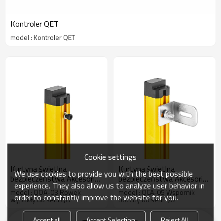
Kontroler QET
model : Kontroler QET
Cookie settings
Kurtyna świetlna
Kurtyna świetlna
We use cookies to provide you with the best possible
bezpieczeństwa Akcesoria
bezpieczeństwa Akcesoria
experience. They also allow us to analyze user behavior in
serii QO do rowka
serii QO do wspornika
model : QOA-03 Rowek
model : QCA-05 Wspornik
order to constantly improve the website for you.
wypukłego QOA-03
bocznego QCA-05
wypukły do serii QO
boczny do serii QO
Accept all
Accept Selection
Reject All