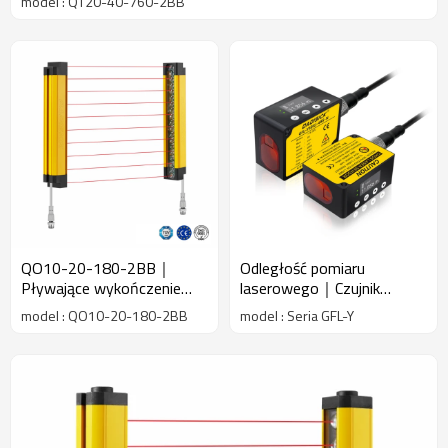
model : QT20-40-760-2BB
QO10-20-180-2BB｜
Odległość pomiaru
Pływające wykończenie
laserowego｜Czujnik
kurtyna bezpieczeństwa｜
pomiaru odległości
model : QO10-20-180-2BB
model : Seria GFL-Y
DADISICK
laserowej｜DADISICK