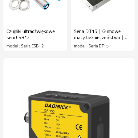
Czujniki ultradźwiękowe
Seria DT15｜Gumowe
serii CSB12
maty bezpieczeństwa｜
DADISICK
model : Seria CSB12
model : Seria DT15