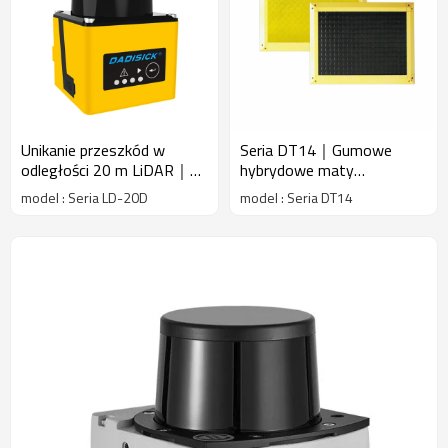
Unikanie przeszkód w
Seria DT14｜Gumowe
odległości 20 m LiDAR｜
hybrydowe maty
Laserowy radar skanujący
bezpieczeństwa｜
model : Seria LD-20D
model : Seria DT14
｜DADISICK
DADISICK