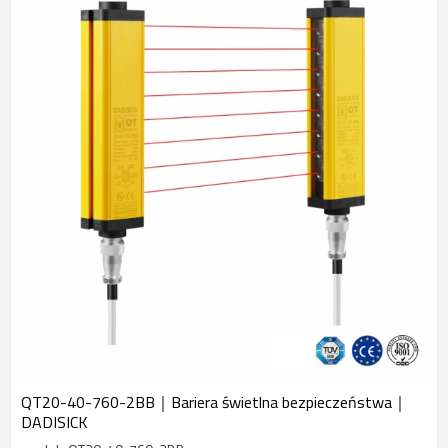
przetwórstwa sprzętu i sprzętu do kucia na terenie całego kraju.
Jest szeroko stosowany w maszynach do tłoczenia, maszynach do
cięcia blach, giętarkach, wtryskarkach, prasach hydraulicznych,
maszynach do rozciągania, maszynach skórzanych, maszynach do
obróbki drewna, automatycznej linii montażowej i automatycznym
wykrywaniu bezpieczeństwa pleśni. Wszyscy pracownicy firmy
będą zawsze przestrzegać filozofii biznesowej „najpierw klient,
jakość dla przetrwania, nauka i technologia dla rozwoju oraz
zarządzania dla korzyści”, pragmatycznie i profesjonalnie
dostarczać naszym klientom produkty wysokiej jakości,
rozwiązywać praktyczne problemy i nawiązywać długie -
terminowe, stabilne i dobre relacje kooperacyjne. Czekamy na
Twoją współpracę. Powitanie! Dadi będzie Twoim najlepszym
partnerem.
QT20-40-760-2BB｜Bariera świetlna bezpieczeństwa｜
DADISICK